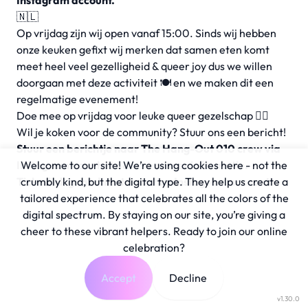
Instagram account.
🇳🇱
Op vrijdag zijn wij open vanaf 15:00. Sinds wij hebben
onze keuken gefixt wij merken dat samen eten komt
meet heel veel gezelligheid & queer joy dus we willen
doorgaan met deze activiteit 🍽️ en we maken dit een
regelmatige evenement!
Doe mee op vrijdag voor leuke queer gezelschap 🏳️‍🌈
Wil je koken voor de community? Stuur ons een bericht!
Stuur een berichtje naar The Hang-Out 010 crew via
Instagram voor het adres en meer informatie.
Welcome to our site! We’re using cookies here - not the
Ticketlink gaat direct naar hun Instagram account.
crumbly kind, but the digital type. They help us create a
tailored experience that celebrates all the colors of the
digital spectrum. By staying on our site, you’re giving a
cheer to these vibrant helpers. Ready to join our online
celebration?
Accept
Decline
v1.30.0