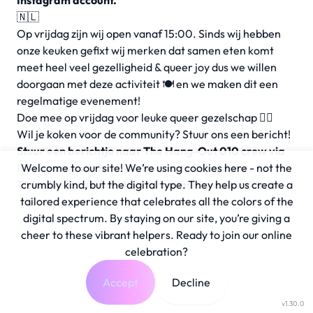
Instagram account.
🇳🇱
Op vrijdag zijn wij open vanaf 15:00. Sinds wij hebben
onze keuken gefixt wij merken dat samen eten komt
meet heel veel gezelligheid & queer joy dus we willen
doorgaan met deze activiteit 🍽️ en we maken dit een
regelmatige evenement!
Doe mee op vrijdag voor leuke queer gezelschap 🏳️‍🌈
Wil je koken voor de community? Stuur ons een bericht!
Stuur een berichtje naar The Hang-Out 010 crew via
Instagram voor het adres en meer informatie.
Welcome to our site! We’re using cookies here - not the
Ticketlink gaat direct naar hun Instagram account.
crumbly kind, but the digital type. They help us create a
tailored experience that celebrates all the colors of the
digital spectrum. By staying on our site, you’re giving a
cheer to these vibrant helpers. Ready to join our online
celebration?
Accept
Decline
v1.30.0