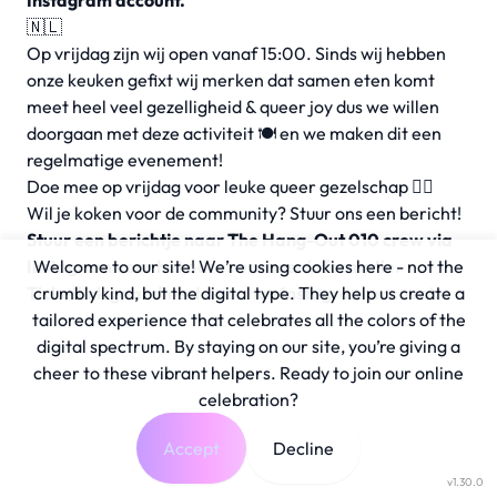
Instagram account.
🇳🇱
Op vrijdag zijn wij open vanaf 15:00. Sinds wij hebben
onze keuken gefixt wij merken dat samen eten komt
meet heel veel gezelligheid & queer joy dus we willen
doorgaan met deze activiteit 🍽️ en we maken dit een
regelmatige evenement!
Doe mee op vrijdag voor leuke queer gezelschap 🏳️‍🌈
Wil je koken voor de community? Stuur ons een bericht!
Stuur een berichtje naar The Hang-Out 010 crew via
Instagram voor het adres en meer informatie.
Welcome to our site! We’re using cookies here - not the
Ticketlink gaat direct naar hun Instagram account.
crumbly kind, but the digital type. They help us create a
tailored experience that celebrates all the colors of the
digital spectrum. By staying on our site, you’re giving a
cheer to these vibrant helpers. Ready to join our online
celebration?
Accept
Decline
v1.30.0