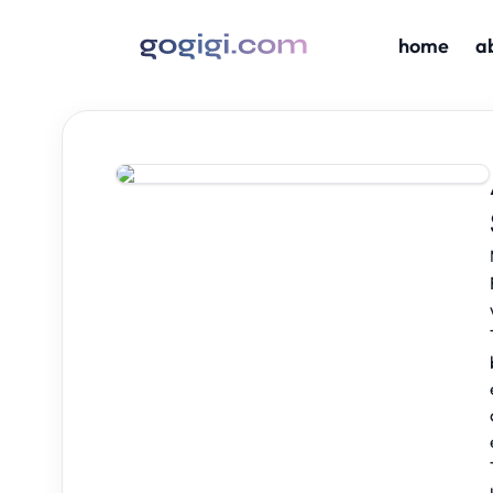
home
a