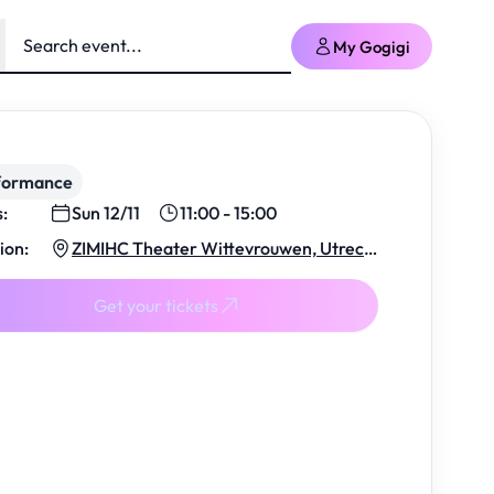
My Gogigi
formance
s:
Sun 12/11
11:00 - 15:00
ion:
ZIMIHC Theater Wittevrouwen, Utrech
t
Get your tickets