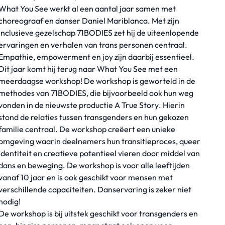
What You See werkt al een aantal jaar samen met
choreograaf en danser Daniel Mariblanca. Met zijn
inclusieve gezelschap 71BODIES zet hij de uiteenlopende
ervaringen en verhalen van trans personen centraal.
Empathie, empowerment en joy zijn daarbij essentieel.
Dit jaar komt hij terug naar What You See met een
meerdaagse workshop! De workshop is geworteld in de
methodes van 71BODIES, die bijvoorbeeld ook hun weg
vonden in de nieuwste productie
A True Story
. Hierin
stond de relaties tussen transgenders en hun gekozen
familie centraal. De workshop creëert een unieke
omgeving waarin deelnemers hun transitieproces, queer
identiteit en creatieve potentieel vieren door middel van
dans en beweging. De workshop is voor alle leeftijden
vanaf 10 jaar en is ook geschikt voor mensen met
verschillende capaciteiten. Danservaring is zeker niet
nodig!
De workshop is bij uitstek geschikt voor transgenders en