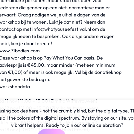
non-binaire personen, maar staat ook open voor
iedereen die gender op een niet-normatieve manier
ervaart. Graag nodigen we je uit alle dagen van de
workshop bij te wonen. Lukt je dat niet? Neem dan
contact op met
info@whatyouseefestival.nl
om de
mogelijkheden te bespreken. Ook als je andere vragen
hebt, kun je daar terecht!
www.71bodies.com
Deze workshop is op Pay What You Can basis. De
adviesprijs is €45,00, maar minder (met een minimum
van €1,00) of meer is ook mogelijk. Vul bij de donatieknop
het gewenste bedrag in.
workshopdata
za 11 nov | 11:00 – 15:00 (Zimihc Wittevrouwen)
zo 12 nov | 11:00 – 15:00 (Zimihc Wittevrouwen)
sing cookies here - not the crumbly kind, but the digital type. T
ma 13 nov | 19:30 – 21:30 (Zimihc Wittevrouwen)
all the colors of the digital spectrum. By staying on our site, yo
di 14 nov | 19:30 – 21:30 (Zimihc Wittevrouwen)
vibrant helpers. Ready to join our online celebration?
za 18 nov | 10:00 – 14:00 (Het Huis Utrecht)