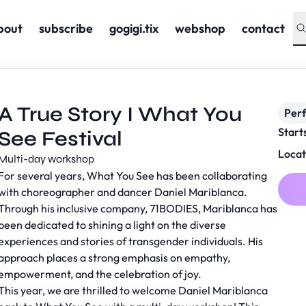
bout
subscribe
gogigi.tix
webshop
contact
A True Story I What You
Per
Start
See Festival
Locat
Multi-day workshop
For several years, What You See has been collaborating
with choreographer and dancer Daniel Mariblanca.
Through his inclusive company, 71BODIES, Mariblanca has
been dedicated to shining a light on the diverse
experiences and stories of transgender individuals. His
approach places a strong emphasis on empathy,
empowerment, and the celebration of joy.
This year, we are thrilled to welcome Daniel Mariblanca