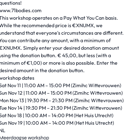
questions!
www.71bodies.com
This workshop operates on a Pay What You Can basis.
While the recommended price is €XNUMX, we
understand that everyone's circumstances are different.
You can contribute any amount, with a minimum of
€XNUMX. Simply enter your desired donation amount
using the donation button. € 45,00, but less (with a
minimum of €1,00) or more is also possible. Enter the
desired amount in the donation button.
workshop dates
Sat Nov 11 | 11:00 AM – 15:00 PM (Zimihc Wittevrouwen)
Sun Nov 12 | 11:00 AM – 15:00 PM (Zimihc Wittevrouwen)
Mon Nov 13 | 19:30 PM – 21:30 PM (Zimihc Wittevrouwen)
Tue Nov 14 | 19:30 PM – 21:30 PM (Zimihc Wittevrouwen)
Sat Nov 18 | 10:00 AM – 14:00 PM (Het Huis Utrecht)
Sun Nov 19 | 10:00 AM – 14:00 PM (Het Huis Utrecht)
NL
Meerdaagse workshop