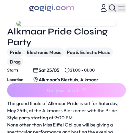
Alkmaar Pride Closing
Party
Pride
Electronic Music
Pop & Eclectic Music
Drag
Sat 25/05
Starts:
21:00 - 01:00
Alkmaar's Bierhuis, Alkmaar
Location:
Get your tickets
The grand finale of Alkmaar Pride is set for Saturday,
May 25th, at the Alkmaars Bierkamer with the Pride
Style party starting at 9:00 PM.
None other than Miss Eiffel Oblique will be giving a
spectacular performance and hosting the evening.