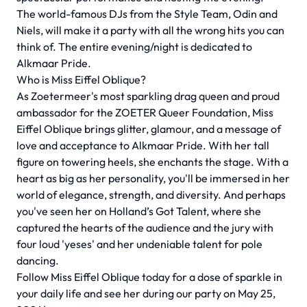
The world-famous DJs from the Style Team, Odin and
Niels, will make it a party with all the wrong hits you can
think of. The entire evening/night is dedicated to
Alkmaar Pride.
Who is Miss Eiffel Oblique?
As Zoetermeer's most sparkling drag queen and proud
ambassador for the ZOETER Queer Foundation, Miss
Eiffel Oblique brings glitter, glamour, and a message of
love and acceptance to Alkmaar Pride. With her tall
figure on towering heels, she enchants the stage. With a
heart as big as her personality, you'll be immersed in her
world of elegance, strength, and diversity. And perhaps
you've seen her on Holland’s Got Talent, where she
captured the hearts of the audience and the jury with
four loud 'yeses' and her undeniable talent for pole
dancing.
Follow Miss Eiffel Oblique today for a dose of sparkle in
your daily life and see her during our party on May 25,