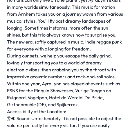
Humans can only live on one planet, yet AyraLynn exists
in many worlds simultaneously. This music formation
from Arnhem takes you on a journey woven from various
musical styles. You'll fly past dreamy landscapes of
longing. Sometimes it storms, more often the sun
shines, but this trio always knows how to surprise you.
The new era, softly captured in music. Indie reggae punk
for everyone with a longing for freedom.
During our sets, we help you escape the daily grind,
lovingly transporting you to a world of dreamy
electronic vibes, then grabbing you by the throat with
impressive acoustic numbers and rock-and-roll solos.
Within one year, AyraLynn has played at events such as
ESNS for the Pinquin Showcases, Vurige Tongen on
Ruigoord, Vogelpop, Hotel de Wereld, De Pride,
Girthenmuhle (DE), and Spijkerrok.
Accessibility of the Location:
👂🔉 Sound: Unfortunately, it is not possible to adjust the
volume perfectly for every visitor. If you are easily