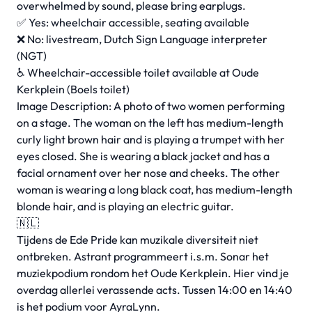
overwhelmed by sound, please bring earplugs.
✅ Yes: wheelchair accessible, seating available
❌ No: livestream, Dutch Sign Language interpreter
(NGT)
♿ Wheelchair-accessible toilet available at Oude
Kerkplein (Boels toilet)
Image Description: A photo of two women performing
on a stage. The woman on the left has medium-length
curly light brown hair and is playing a trumpet with her
eyes closed. She is wearing a black jacket and has a
facial ornament over her nose and cheeks. The other
woman is wearing a long black coat, has medium-length
blonde hair, and is playing an electric guitar.
🇳🇱
Tijdens de Ede Pride kan muzikale diversiteit niet
ontbreken. Astrant programmeert i.s.m. Sonar het
muziekpodium rondom het Oude Kerkplein. Hier vind je
overdag allerlei verassende acts. Tussen 14:00 en 14:40
is het podium voor AyraLynn.