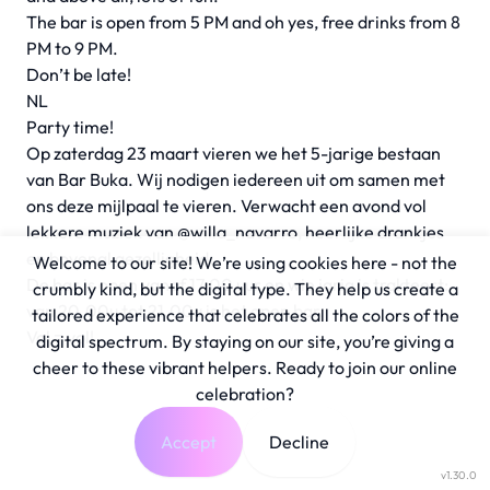
The bar is open from 5 PM and oh yes, free drinks from 8
PM to 9 PM.
Don’t be late!
NL
Party time!
Op zaterdag 23 maart vieren we het 5-jarige bestaan
van Bar Buka. Wij nodigen iedereen uit om samen met
ons deze mijlpaal te vieren. Verwacht een avond vol
lekkere muziek van
@willa_navarro
, heerlijke drankjes
en bovenal gezelligheid.
Welcome to our site! We’re using cookies here - not the
De bar is open vanaf 17.00 uur en wie jarig is trakteert:
crumbly kind, but the digital type. They help us create a
van 20.00u tot 21.00u is het open bar.
tailored experience that celebrates all the colors of the
Vol = vol!
digital spectrum. By staying on our site, you’re giving a
cheer to these vibrant helpers. Ready to join our online
celebration?
Accept
Decline
v1.30.0