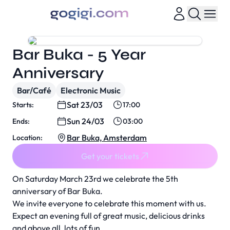
Bar Buka - 5 Year
Anniversary
Bar/Café
Electronic Music
Sat 23/03
Starts:
17:00
Sun 24/03
Ends:
03:00
Bar Buka, Amsterdam
Location:
Get your tickets
On Saturday March 23rd we celebrate the 5th
anniversary of Bar Buka.
We invite everyone to celebrate this moment with us.
Expect an evening full of great music, delicious drinks
and above all, lots of fun.