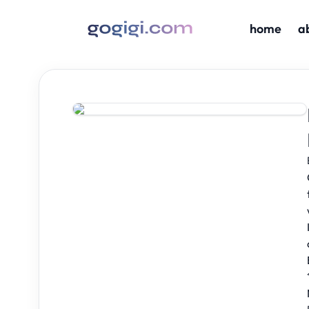
home
a