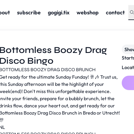
bout
subscribe
gogigi.tix
webshop
contact
Bottomless Boozy Drag
Sho
Start
Disco Bingo
Locat
BOTTOMLESS BOOZY DRAG DISCO BRUNCH
Get ready for the ultimate Sunday Funday! 🥂🎶 Trust us,
this Sunday afternoon will be the highlight of your
week(end)! Don't miss this unforgettable experience.
Invite your friends, prepare for a bubbly brunch, let the
drinks flow, dance your heart out, and get ready for our
Bottomless Boozy Drag Disco Brunch in Breda or Utrecht!
🎊
NL