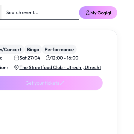
My Gogigi
w/Concert
Bingo
Performance
s:
Sat 27/04
12:00 - 16:00
ion:
The Streetfood Club - Utrecht, Utrecht
Get your tickets