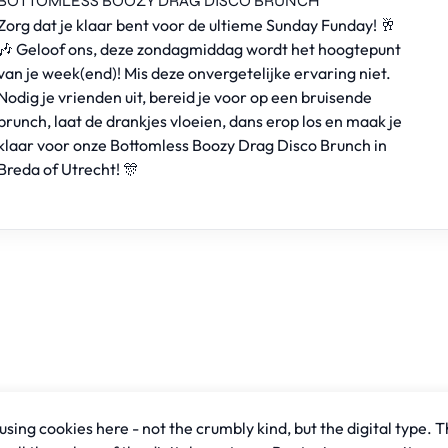
BOTTOMLESS BOOZY DRAG DISCO BRUNCH
Zorg dat je klaar bent voor de ultieme Sunday Funday! 🥂
🎶 Geloof ons, deze zondagmiddag wordt het hoogtepunt
van je week(end)! Mis deze onvergetelijke ervaring niet.
Nodig je vrienden uit, bereid je voor op een bruisende
brunch, laat de drankjes vloeien, dans erop los en maak je
klaar voor onze Bottomless Boozy Drag Disco Brunch in
Breda of Utrecht! 🎊
sing cookies here - not the crumbly kind, but the digital type. T