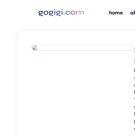
home
a