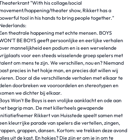
Theaterkrant "With his collage/social
movement/happening/theater show, Rikkert has a
powerful tool in his hands to bring people together."
Nederlands:
Een theatrale happening met echte mensen. BOYS
WON’T BE BOYS geeft persoonlijke en eerlijke verhalen
over mannelijkheid een podium en is een wervelende
vrijplaats voor een steeds wisselende groep spelers met
talent om mens te zijn. We verschillen, nou en? Niemand
past precies in het hokje man, en precies dat willen wij
vieren. Door al die verschillende verhalen met elkaar te
delen doorbreken we vooroordelen en stereotypen en
komen we dichter bij elkaar.
Boys Won't Be Boys is een vrolijke aanklacht en ode aan
het begrip man. De met killerheels gewapende
initiatiefnemer Rikkert van Huisstede speelt samen met
een kleurrijke parade van spelers die vertellen, zingen,
rappen, grappen, dansen. Kortom: we trekken deze avond
alles uit de kast. En hokjes? Die zijn er om je in om te