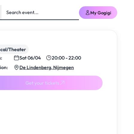
My Gogigi
cal/Theater
s:
Sat 06/04
20:00 - 22:00
ion:
De Lindenberg, Nijmegen
Get your tickets