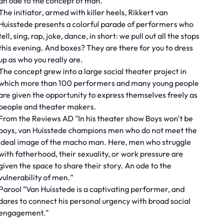
an ode to the concept of man.
The initiator, armed with killer heels, Rikkert van
Huisstede presents a colorful parade of performers who
tell, sing, rap, joke, dance, in short: we pull out all the stops
this evening. And boxes? They are there for you to dress
up as who you really are.
The concept grew into a large social theater project in
which more than 100 performers and many young people
are given the opportunity to express themselves freely as
people and theater makers.
From the Reviews AD "In his theater show Boys won't be
boys, van Huisstede champions men who do not meet the
ideal image of the macho man. Here, men who struggle
with fatherhood, their sexuality, or work pressure are
given the space to share their story. An ode to the
vulnerability of men."
Parool "Van Huisstede is a captivating performer, and
dares to connect his personal urgency with broad social
engagement."