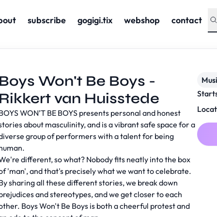
bout
subscribe
gogigi.tix
webshop
contact
Boys Won't Be Boys -
Musi
Start
Rikkert van Huisstede
Locat
BOYS WON’T BE BOYS presents personal and honest
stories about masculinity, and is a vibrant safe space for a
diverse group of performers with a talent for being
human.
We're different, so what? Nobody fits neatly into the box
of 'man', and that's precisely what we want to celebrate.
By sharing all these different stories, we break down
prejudices and stereotypes, and we get closer to each
other. Boys Won't Be Boys is both a cheerful protest and