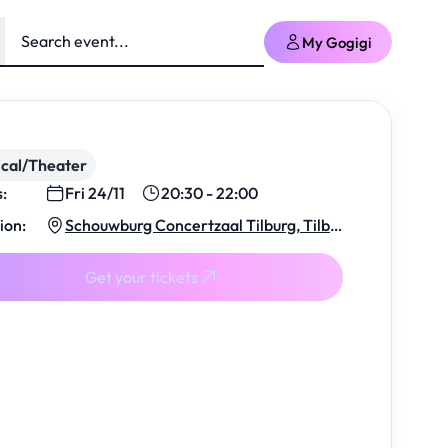
My Gogigi
cal/Theater
s:
Fri 24/11
20:30 - 22:00
ion:
Schouwburg Concertzaal Tilburg, Tilbu
rg
Get your tickets