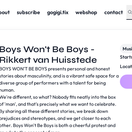
bout
subscribe
gogigi.tix
webshop
contact
Boys Won't Be Boys -
Musi
Start
Rikkert van Huisstede
Locat
BOYS WON’T BE BOYS presents personal and honest
stories about masculinity, and is a vibrant safe space for a
diverse group of performers with a talent for being
human.
We're different, so what? Nobody fits neatly into the box
of 'man', and that's precisely what we want to celebrate.
By sharing all these different stories, we break down
prejudices and stereotypes, and we get closer to each
other. Boys Won't Be Boys is both a cheerful protest and