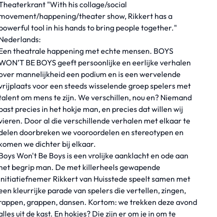
Theaterkrant "With his collage/social
movement/happening/theater show, Rikkert has a
powerful tool in his hands to bring people together."
Nederlands:
Een theatrale happening met echte mensen. BOYS
WON’T BE BOYS geeft persoonlijke en eerlijke verhalen
over mannelijkheid een podium en is een wervelende
vrijplaats voor een steeds wisselende groep spelers met
talent om mens te zijn. We verschillen, nou en? Niemand
past precies in het hokje man, en precies dat willen wij
vieren. Door al die verschillende verhalen met elkaar te
delen doorbreken we vooroordelen en stereotypen en
komen we dichter bij elkaar.
Boys Won't Be Boys is een vrolijke aanklacht en ode aan
het begrip man. De met killerheels gewapende
initiatiefnemer Rikkert van Huisstede speelt samen met
een kleurrijke parade van spelers die vertellen, zingen,
rappen, grappen, dansen. Kortom: we trekken deze avond
alles uit de kast. En hokjes? Die zijn er om je in om te