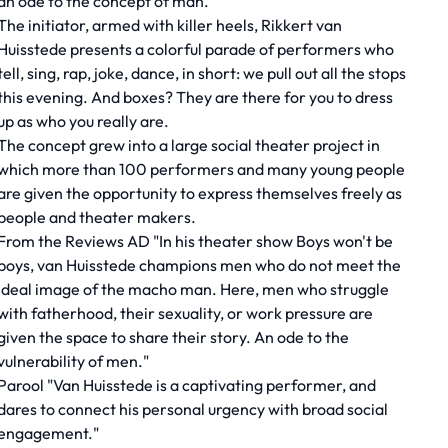
an ode to the concept of man.
The initiator, armed with killer heels, Rikkert van
Huisstede presents a colorful parade of performers who
tell, sing, rap, joke, dance, in short: we pull out all the stops
this evening. And boxes? They are there for you to dress
up as who you really are.
The concept grew into a large social theater project in
which more than 100 performers and many young people
are given the opportunity to express themselves freely as
people and theater makers.
From the Reviews AD "In his theater show Boys won't be
boys, van Huisstede champions men who do not meet the
ideal image of the macho man. Here, men who struggle
with fatherhood, their sexuality, or work pressure are
given the space to share their story. An ode to the
vulnerability of men."
Parool "Van Huisstede is a captivating performer, and
dares to connect his personal urgency with broad social
engagement."