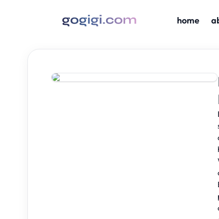
home
a