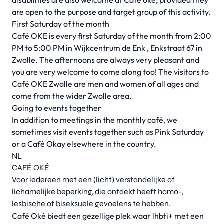
disabilities are also welcome at Café oke, provided they
are open to the purpose and target group of this activity.
First Saturday of the month
Café OKE is every first Saturday of the month from 2:00
PM to 5:00 PM in
Wijkcentrum de Enk
, Enkstraat 67 in
Zwolle. The afternoons are always very pleasant and
you are very welcome to come along too! The visitors to
Café OKE Zwolle are men and women of all ages and
come from the wider Zwolle area.
Going to events together
In addition to meetings in the monthly café, we
sometimes visit events together such as Pink Saturday
or a Café Okay elsewhere in the country.
NL
CAFÉ OKÉ
Voor iedereen met een (licht) verstandelijke of
lichamelijke beperking, die ontdekt heeft homo-,
lesbische of biseksuele gevoelens te hebben.
Café Oké biedt een gezellige plek waar lhbti+ met een