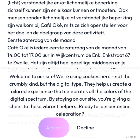
(licht) verstandelijke en/of lichamelijke beperking
zichzelf kunnen zijn en elkaar kunnen ontmoeten. Ook
mensen zonder lichamelijke of verstandelijke beperking
zijn welkom bij Café Oké, mits ze zich openstellen voor
het doel en de doelgroep van deze activiteit.
Eerste zaterdag van de maand
Café Oké is iedere eerste zaterdag van de maand van
14.00 tot 17.00 uur in
Wijkcentrum de Enk
, Enkstraat 67
te Zwolle. Het zijn altijd heel gezellige middagen en je
bent van harte welkom om ook langs te komen! De
Welcome to our site! We’re using cookies here - not the
bezoekers van Café Oké Zwolle zijn mannen en vrouwen
crumbly kind, but the digital type. They help us create a
van alle leeftijden en komen uit de wijde omgeving van
tailored experience that celebrates all the colors of the
Zwolle.
digital spectrum. By staying on our site, you’re giving a
Samen naar evenementen
cheer to these vibrant helpers. Ready to join our online
Naast ontmoetingen in het maandelijkse café bezoeken
celebration?
we soms samen evenementen zoals Roze Zaterdag of
een Café Oké elders in het land.
Accept
Decline
v1.30.0