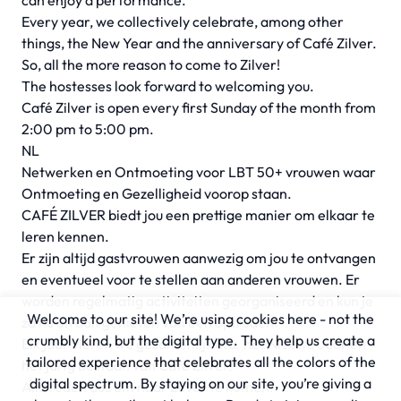
can enjoy a performance.
Every year, we collectively celebrate, among other
things, the New Year and the anniversary of Café Zilver.
So, all the more reason to come to Zilver!
The hostesses look forward to welcoming you.
Café Zilver is open every first Sunday of the month from
2:00 pm to 5:00 pm.
NL
Netwerken en Ontmoeting voor LBT 50+ vrouwen waar
Ontmoeting en Gezelligheid voorop staan.
CAFÉ ZILVER biedt jou een prettige manier om elkaar te
leren kennen.
Er zijn altijd gastvrouwen aanwezig om jou te ontvangen
en eventueel voor te stellen aan anderen vrouwen. Er
worden regelmatig activiteiten georganiseerd en kun je
Welcome to our site! We’re using cookies here - not the
zo nu en dan genieten van een optreden.
crumbly kind, but the digital type. They help us create a
Elk jaar vieren we gezamenlijk o.a. het Nieuwe Jaar en
tailored experience that celebrates all the colors of the
het jarig bestaan van Café Zilver.
digital spectrum. By staying on our site, you’re giving a
Alle reden dus om naar Zilver te komen!