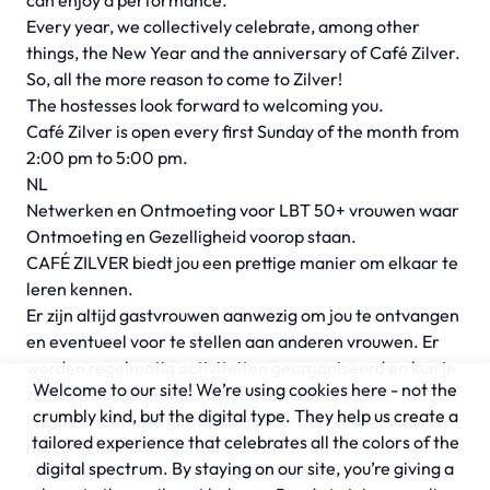
can enjoy a performance.
Every year, we collectively celebrate, among other
things, the New Year and the anniversary of Café Zilver.
So, all the more reason to come to Zilver!
The hostesses look forward to welcoming you.
Café Zilver is open every first Sunday of the month from
2:00 pm to 5:00 pm.
NL
Netwerken en Ontmoeting voor LBT 50+ vrouwen waar
Ontmoeting en Gezelligheid voorop staan.
CAFÉ ZILVER biedt jou een prettige manier om elkaar te
leren kennen.
Er zijn altijd gastvrouwen aanwezig om jou te ontvangen
en eventueel voor te stellen aan anderen vrouwen. Er
worden regelmatig activiteiten georganiseerd en kun je
Welcome to our site! We’re using cookies here - not the
zo nu en dan genieten van een optreden.
crumbly kind, but the digital type. They help us create a
Elk jaar vieren we gezamenlijk o.a. het Nieuwe Jaar en
tailored experience that celebrates all the colors of the
het jarig bestaan van Café Zilver.
digital spectrum. By staying on our site, you’re giving a
Alle reden dus om naar Zilver te komen!