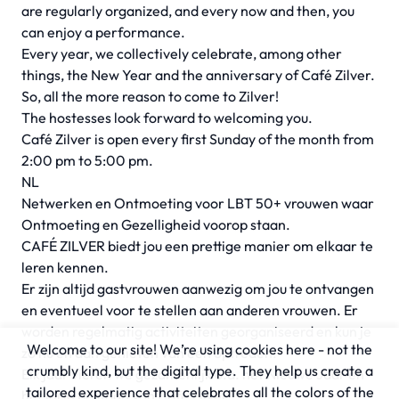
are regularly organized, and every now and then, you
can enjoy a performance.
Every year, we collectively celebrate, among other
things, the New Year and the anniversary of Café Zilver.
So, all the more reason to come to Zilver!
The hostesses look forward to welcoming you.
Café Zilver is open every first Sunday of the month from
2:00 pm to 5:00 pm.
NL
Netwerken en Ontmoeting voor LBT 50+ vrouwen waar
Ontmoeting en Gezelligheid voorop staan.
CAFÉ ZILVER biedt jou een prettige manier om elkaar te
leren kennen.
Er zijn altijd gastvrouwen aanwezig om jou te ontvangen
en eventueel voor te stellen aan anderen vrouwen. Er
worden regelmatig activiteiten georganiseerd en kun je
Welcome to our site! We’re using cookies here - not the
zo nu en dan genieten van een optreden.
crumbly kind, but the digital type. They help us create a
Elk jaar vieren we gezamenlijk o.a. het Nieuwe Jaar en
tailored experience that celebrates all the colors of the
het jarig bestaan van Café Zilver.