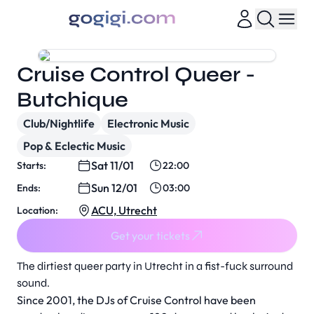
Cruise Control Queer -
Butchique
Club/Nightlife
Electronic Music
Pop & Eclectic Music
Sat 11/01
Starts:
22:00
Sun 12/01
Ends:
03:00
ACU, Utrecht
Location:
Get your tickets
The dirtiest queer party in Utrecht in a fist-fuck surround
sound.
Since 2001, the DJs of Cruise Control have been