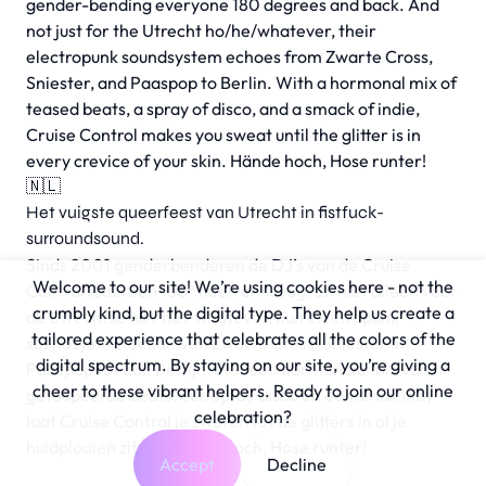
gender-bending everyone 180 degrees and back. And
not just for the Utrecht ho/he/whatever, their
electropunk soundsystem echoes from Zwarte Cross,
Sniester, and Paaspop to Berlin. With a hormonal mix of
teased beats, a spray of disco, and a smack of indie,
Cruise Control makes you sweat until the glitter is in
every crevice of your skin. Hände hoch, Hose runter!
🇳🇱
Het vuigste queerfeest van Utrecht in fistfuck-
surroundsound.
Sinds 2001 genderbenderen de DJ’s van de Cruise
Welcome to our site! We’re using cookies here - not the
Control iedereen 180º heen en terug. En niet alleen voor
crumbly kind, but the digital type. They help us create a
de Utrechtse ho / he / whatever, hun electropunk
tailored experience that celebrates all the colors of the
soundsystem schalt van Zwarte Cross, Sniester en
digital spectrum. By staying on our site, you’re giving a
Paaspop tot aan Berlijn. Met een hormonale mix van
cheer to these vibrant helpers. Ready to join our online
getoupeerde beats, een spray disco en een smak indy
celebration?
laat Cruise Control je zweten tot de glitters in al je
huidplooien zitten. Hände hoch, Hose runter!
Accept
Decline