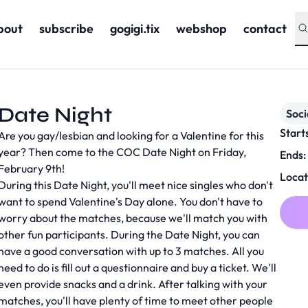
bout
subscribe
gogigi.tix
webshop
contact
Date Night
Soc
Start
Are you gay/lesbian and looking for a Valentine for this
year? Then come to the COC Date Night on Friday,
Ends:
February 9th!
Locat
During this Date Night, you'll meet nice singles who don't
want to spend Valentine's Day alone. You don't have to
worry about the matches, because we'll match you with
other fun participants. During the Date Night, you can
have a good conversation with up to 3 matches. All you
need to do is fill out a questionnaire and buy a ticket. We'll
even provide snacks and a drink. After talking with your
matches, you'll have plenty of time to meet other people