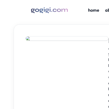
home
a