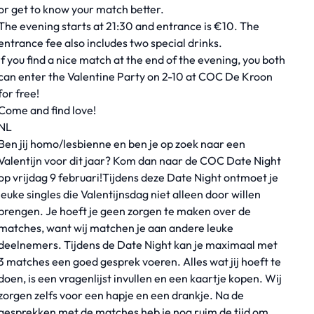
or get to know your match better.
The evening starts at 21:30 and entrance is €10. The
entrance fee also includes two special drinks.
If you find a nice match at the end of the evening, you both
can enter the Valentine Party on 2-10 at COC De Kroon
for free!
Come and find love!
NL
Ben jij homo/lesbienne en ben je op zoek naar een
Valentijn voor dit jaar? Kom dan naar de COC Date Night
op vrijdag 9 februari!Tijdens deze Date Night ontmoet je
leuke singles die Valentijnsdag niet alleen door willen
brengen. Je hoeft je geen zorgen te maken over de
matches, want wij matchen je aan andere leuke
deelnemers. Tijdens de Date Night kan je maximaal met
3 matches een goed gesprek voeren. Alles wat jij hoeft te
doen, is een vragenlijst invullen en een kaartje kopen. Wij
zorgen zelfs voor een hapje en een drankje. Na de
gesprekken met de matches heb je nog ruim de tijd om