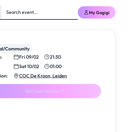
My Gogigi
ial/Community
s:
Fri 09/02
21:30
Sat 10/02
01:00
ion:
COC De Kroon, Leiden
Get your tickets