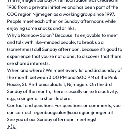
The Nijmegen Sunday Afternoon Salon was created in
1988 from a private initiative and has been part of the
COC region Nijmegen as a working group since 1997.
People meet each other on Sunday afternoons while
enjoying some snacks and drinks.
Why a Rainbow Salon? Because it's enjoyable to meet
and talk with like-minded people, to break up a
(sometimes) dull Sunday afternoon, because it's good to
experience that you're not alone, to discover that there
are shared interests.
When and where? We meet every 1st and 3rd Sunday of
the month between 3:00 PM and 6:00 PM at the Pink
House, St. Anthoniusplaats 1, Nijmegen. On the 3rd
Sunday of the month, there is usually an extra activity,
e.g., a singer or a short lecture.
Contact and questions For questions or comments, you
can contact
regenboogsalon@cocregionijmegen.nl
See you at our Sunday afternoon meetings!
🇳🇱