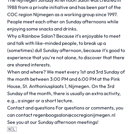
The Nijmegen Sunday Afternoon Salon was created in
1988 from a private initiative and has been part of the
COC region Nijmegen as a working group since 1997.
People meet each other on Sunday afternoons while
enjoying some snacks and drinks.
Why a Rainbow Salon? Because it's enjoyable to meet
and talk with like-minded people, to break up a
(sometimes) dull Sunday afternoon, because it's good to
experience that you're not alone, to discover that there
are shared interests.
When and where? We meet every 1st and 3rd Sunday of
the month between 3:00 PM and 6:00 PM at the Pink
House, St. Anthoniusplaats 1, Nijmegen. On the 3rd
Sunday of the month, there is usually an extra activity,
e.g., a singer or a short lecture.
Contact and questions For questions or comments, you
can contact
regenboogsalon@cocregionijmegen.nl
See you at our Sunday afternoon meetings!
🇳🇱