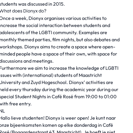
students was discussed in 2015.
What does Dionyx do?
Once a week, Dionyx organises various activities to
increase the social interaction between students and
adolescents of the LGBTI community. Examples are
monthly themed parties, film nights, but also debates and
workshops. Dionyx aims to create a space where open-
minded people have a space of their own, with space for
discussions and meetings.
Furthermore we aim to increase the knowledge of LGBTI
issues with (international) students of Maastricht
University and Zuyd Hogeschool. Dionyx’ activities are
held every thursday during the academic year during our
special Student Nights in Café Rosé from 19:00 to 01:00
with free entry.
NL
Hallo lieve studenten! Dionyx is weer open! Je kunt naar
onze bijeenkomsten komen op elke donderdag in Café
Rosé (Bogaardenstraat 43, Maastricht). Je hoeft je niet