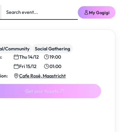
My Gogigi
ial/Community
Social Gathering
s:
Thu 14/12
19:00
Fri 15/12
01:00
ion:
Cafe Rosé, Maastricht
Get your tickets