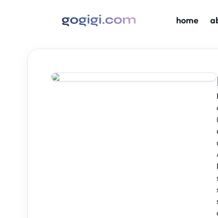
home
a