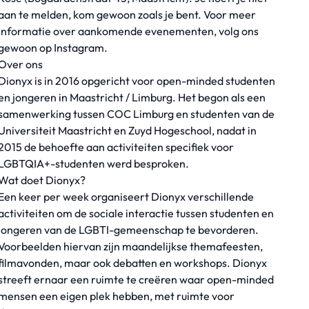
aan te melden, kom gewoon zoals je bent. Voor meer
informatie over aankomende evenementen, volg ons
gewoon op Instagram.
Over ons
Dionyx is in 2016 opgericht voor open-minded studenten
en jongeren in Maastricht / Limburg. Het begon als een
samenwerking tussen COC Limburg en studenten van de
Universiteit Maastricht en Zuyd Hogeschool, nadat in
2015 de behoefte aan activiteiten specifiek voor
LGBTQIA+-studenten werd besproken.
Wat doet Dionyx?
Een keer per week organiseert Dionyx verschillende
activiteiten om de sociale interactie tussen studenten en
jongeren van de LGBTI-gemeenschap te bevorderen.
Voorbeelden hiervan zijn maandelijkse themafeesten,
filmavonden, maar ook debatten en workshops. Dionyx
streeft ernaar een ruimte te creëren waar open-minded
mensen een eigen plek hebben, met ruimte voor