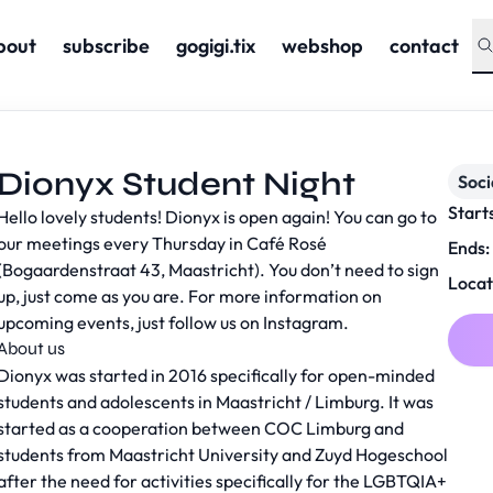
bout
subscribe
gogigi.tix
webshop
contact
Dionyx Student Night
Soc
Start
Hello lovely students! Dionyx is open again! You can go to
our meetings every Thursday in Café Rosé
Ends:
(Bogaardenstraat 43, Maastricht). You don’t need to sign
Locat
up, just come as you are. For more information on
upcoming events, just follow us on Instagram.
About us
Dionyx was started in 2016 specifically for open-minded
students and adolescents in Maastricht / Limburg. It was
started as a cooperation between COC Limburg and
students from Maastricht University and Zuyd Hogeschool
after the need for activities specifically for the LGBTQIA+