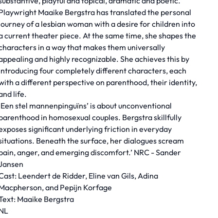
substantive, playful and topical, dramatic and poetic.
Playwright Maaike Bergstra has translated the personal
journey of a lesbian woman with a desire for children into
a current theater piece. At the same time, she shapes the
characters in a way that makes them universally
appealing and highly recognizable. She achieves this by
introducing four completely different characters, each
with a different perspective on parenthood, their identity,
and life.
‘Een stel mannenpinguïns’ is about unconventional
parenthood in homosexual couples. Bergstra skillfully
exposes significant underlying friction in everyday
situations. Beneath the surface, her dialogues scream
pain, anger, and emerging discomfort.’ NRC - Sander
Jansen
Cast: Leendert de Ridder, Eline van Gils, Adina
Macpherson, and Pepijn Korfage
Text: Maaike Bergstra
NL