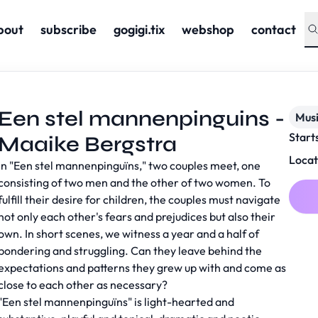
bout
subscribe
gogigi.tix
webshop
contact
Een stel mannenpinguins -
Musi
Start
Maaike Bergstra
Locat
In "Een stel mannenpinguïns," two couples meet, one
consisting of two men and the other of two women. To
fulfill their desire for children, the couples must navigate
not only each other's fears and prejudices but also their
own. In short scenes, we witness a year and a half of
pondering and struggling. Can they leave behind the
expectations and patterns they grew up with and come as
close to each other as necessary?
"Een stel mannenpinguïns" is light-hearted and