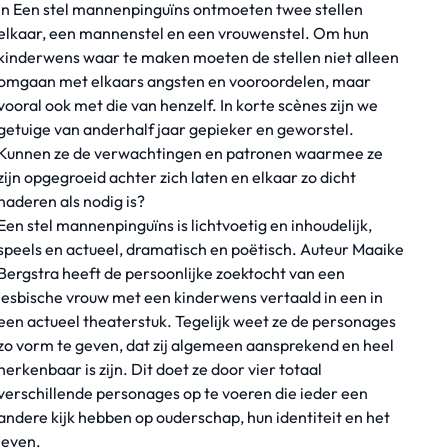
In Een stel mannenpinguïns ontmoeten twee stellen
elkaar, een mannenstel en een vrouwenstel. Om hun
kinderwens waar te maken moeten de stellen niet alleen
omgaan met elkaars angsten en vooroordelen, maar
vooral ook met die van henzelf. In korte scènes zijn we
getuige van anderhalf jaar gepieker en geworstel.
Kunnen ze de verwachtingen en patronen waarmee ze
zijn opgegroeid achter zich laten en elkaar zo dicht
naderen als nodig is?
Een stel mannenpinguïns is lichtvoetig en inhoudelijk,
speels en actueel, dramatisch en poëtisch. Auteur Maaike
Bergstra heeft de persoonlijke zoektocht van een
lesbische vrouw met een kinderwens vertaald in een in
een actueel theaterstuk. Tegelijk weet ze de personages
zo vorm te geven, dat zij algemeen aansprekend en heel
herkenbaar is zijn. Dit doet ze door vier totaal
verschillende personages op te voeren die ieder een
andere kijk hebben op ouderschap, hun identiteit en het
leven.