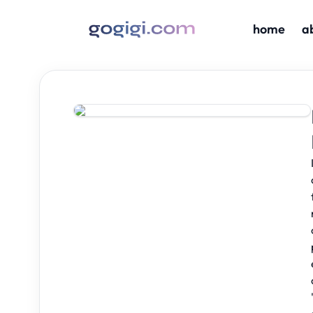
home
a