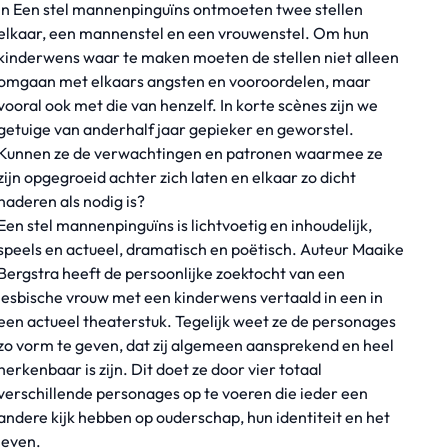
In Een stel mannenpinguïns ontmoeten twee stellen
elkaar, een mannenstel en een vrouwenstel. Om hun
kinderwens waar te maken moeten de stellen niet alleen
omgaan met elkaars angsten en vooroordelen, maar
vooral ook met die van henzelf. In korte scènes zijn we
getuige van anderhalf jaar gepieker en geworstel.
Kunnen ze de verwachtingen en patronen waarmee ze
zijn opgegroeid achter zich laten en elkaar zo dicht
naderen als nodig is?
Een stel mannenpinguïns is lichtvoetig en inhoudelijk,
speels en actueel, dramatisch en poëtisch. Auteur Maaike
Bergstra heeft de persoonlijke zoektocht van een
lesbische vrouw met een kinderwens vertaald in een in
een actueel theaterstuk. Tegelijk weet ze de personages
zo vorm te geven, dat zij algemeen aansprekend en heel
herkenbaar is zijn. Dit doet ze door vier totaal
verschillende personages op te voeren die ieder een
andere kijk hebben op ouderschap, hun identiteit en het
leven.