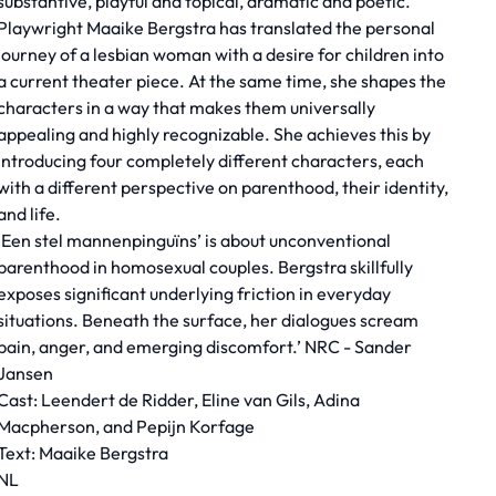
substantive, playful and topical, dramatic and poetic.
Playwright Maaike Bergstra has translated the personal
journey of a lesbian woman with a desire for children into
a current theater piece. At the same time, she shapes the
characters in a way that makes them universally
appealing and highly recognizable. She achieves this by
introducing four completely different characters, each
with a different perspective on parenthood, their identity,
and life.
‘Een stel mannenpinguïns’ is about unconventional
parenthood in homosexual couples. Bergstra skillfully
exposes significant underlying friction in everyday
situations. Beneath the surface, her dialogues scream
pain, anger, and emerging discomfort.’ NRC - Sander
Jansen
Cast: Leendert de Ridder, Eline van Gils, Adina
Macpherson, and Pepijn Korfage
Text: Maaike Bergstra
NL