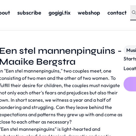
bout
subscribe
gogigi.tix
webshop
contact
Een stel mannenpinguins -
Musi
Start
Maaike Bergstra
Locat
In "Een stel mannenpinguïns," two couples meet, one
consisting of two men and the other of two women. To
fulfill their desire for children, the couples must navigate
not only each other's fears and prejudices but also their
own. In short scenes, we witness a year and a half of
pondering and struggling. Can they leave behind the
expectations and patterns they grew up with and come as
close to each other as necessary?
"Een stel mannenpinguïns" is light-hearted and