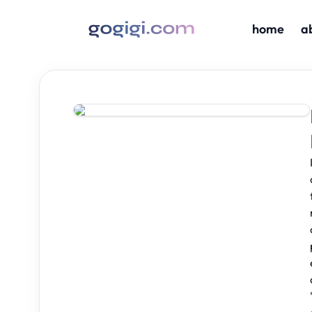
home
a