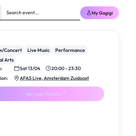
My Gogigi
w/Concert
Live Music
Performance
al Arts
s:
Sat 13/04
20:00 - 23:30
ion:
AFAS Live, Amsterdam Zuidoost
Get your tickets