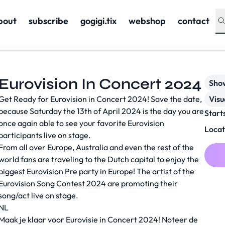
bout
subscribe
gogigi.tix
webshop
contact
Eurovision In Concert 2024
Sho
Get Ready for Eurovision in Concert 2024! Save the date,
Visu
because Saturday the 13th of April 2024 is the day you are
Start
once again able to see your favorite Eurovision
Locat
participants live on stage.
From all over Europe, Australia and even the rest of the
world fans are traveling to the Dutch capital to enjoy the
biggest Eurovision Pre party in Europe! The artist of the
Eurovision Song Contest 2024 are promoting their
song/act live on stage.
NL
Maak je klaar voor Eurovisie in Concert 2024! Noteer de