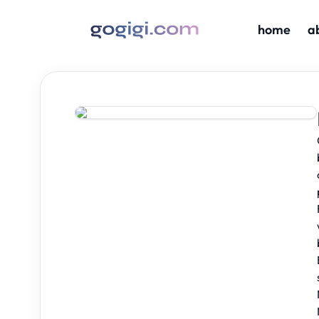
home
a