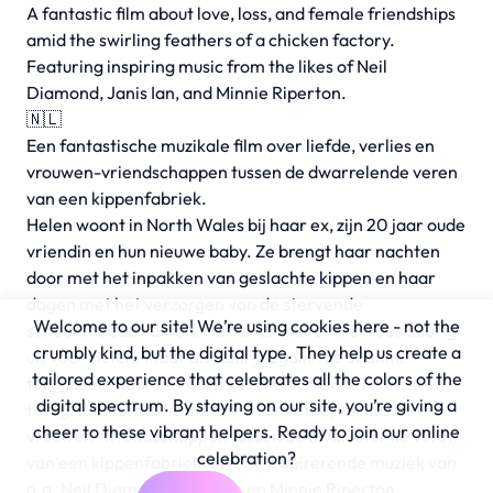
A fantastic film about love, loss, and female friendships
amid the swirling feathers of a chicken factory.
Featuring inspiring music from the likes of Neil
Diamond, Janis Ian, and Minnie Riperton.
🇳🇱
Een fantastische muzikale film over liefde, verlies en
vrouwen-vriendschappen tussen de dwarrelende veren
van een kippenfabriek.
Helen woont in North Wales bij haar ex, zijn 20 jaar oude
vriendin en hun nieuwe baby. Ze brengt haar nachten
door met het inpakken van geslachte kippen en haar
dagen met het verzorgen van de stervende
Welcome to our site! We’re using cookies here - not the
schoonmoeder Gwen. Het leven ziet er niet rooskleurig
crumbly kind, but the digital type. They help us create a
uit voor Helen. Maar als haar jeugdliefde Joanne
tailored experience that celebrates all the colors of the
terugkeert naar het dorp keert ook Helens levenslust
digital spectrum. By staying on our site, you’re giving a
terug. Een fantastische film over liefde, verlies en
cheer to these vibrant helpers. Ready to join our online
vrouwen-vriendschappen tussen de dwarrelende veren
celebration?
van een kippenfabriek. Met de inspirerende muziek van
o.a. Neil Diamond, Janis Ian en Minnie Riperton.