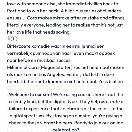
love with someone else, she immediately flies back to
Portland to win her back. A hilarious series of blunders
ensues... Cora makes mistake after mistake and offends
literally everyone, leading her to realize that it's not just
her love life that needs saving.
🇳🇱
Bitterzoete komedie waarin een millennial een
vermakelijk puinhoop van haar leven maakt op zoek
naar liefde en muzikaal succes.
Millennial Cora (Megan Stalter) zou het helemaal maken
als muzikant in Los Angeles. Echter, dat lukt in deze
heerlijk bitterzoete komedie niet helemaal. Ze is blut en
maakt een puinhoop van haar leven. Als ze erachter
Welcome to our site! We’re using cookies here - not the
komt dat haar vriendin, waar ze een open relatie mee
crumbly kind, but the digital type. They help us create a
heeft, verliefd is op een ander vliegt ze gelijk terug naar
tailored experience that celebrates all the colors of the
Portland om haar terug te winnen. Een hilarische
digital spectrum. By staying on our site, you’re giving a
opeenstapeling van blunders… Cora maakt fout na fout
cheer to these vibrant helpers. Ready to join our online
en beledigd letterlijk iedereen, waardoor ze erachter
celebration?
komt dat niet alleen haar liefdesleven gered moet