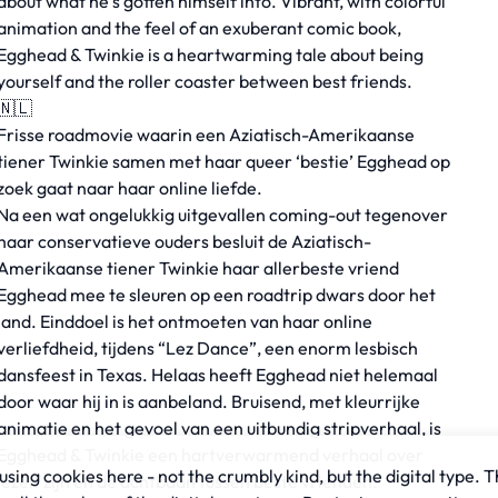
about what he's gotten himself into. Vibrant, with colorful
animation and the feel of an exuberant comic book,
Egghead & Twinkie is a heartwarming tale about being
yourself and the roller coaster between best friends.
🇳🇱
Frisse roadmovie waarin een Aziatisch-Amerikaanse
tiener Twinkie samen met haar queer ‘bestie’ Egghead op
zoek gaat naar haar online liefde.
Na een wat ongelukkig uitgevallen coming-out tegenover
haar conservatieve ouders besluit de Aziatisch-
Amerikaanse tiener Twinkie haar allerbeste vriend
Egghead mee te sleuren op een roadtrip dwars door het
land. Einddoel is het ontmoeten van haar online
verliefdheid, tijdens “Lez Dance”, een enorm lesbisch
dansfeest in Texas. Helaas heeft Egghead niet helemaal
door waar hij in is aanbeland. Bruisend, met kleurrijke
animatie en het gevoel van een uitbundig stripverhaal, is
Egghead & Twinkie een hartverwarmend verhaal over
sing cookies here - not the crumbly kind, but the digital type. T
jezelf zijn en de achtbaan tussen beste vrienden.