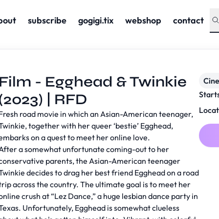
bout
subscribe
gogigi.tix
webshop
contact
Film - Egghead & Twinkie
Cin
Start
(2023) | RFD
Locat
Fresh road movie in which an Asian-American teenager,
Twinkie, together with her queer ‘bestie’ Egghead,
embarks on a quest to meet her online love.
After a somewhat unfortunate coming-out to her
conservative parents, the Asian-American teenager
Twinkie decides to drag her best friend Egghead on a road
trip across the country. The ultimate goal is to meet her
online crush at “Lez Dance,” a huge lesbian dance party in
Texas. Unfortunately, Egghead is somewhat clueless