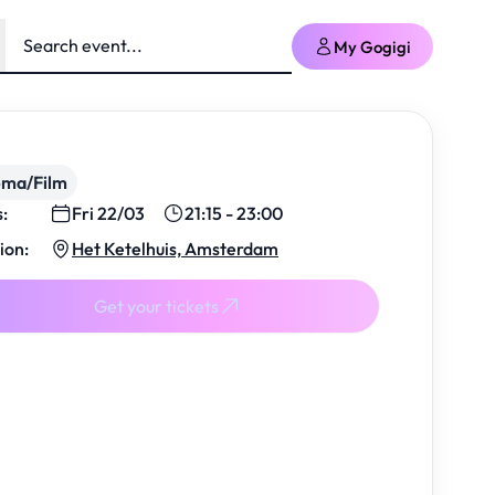
My Gogigi
ema/Film
s:
Fri 22/03
21:15 - 23:00
ion:
Het Ketelhuis, Amsterdam
Get your tickets