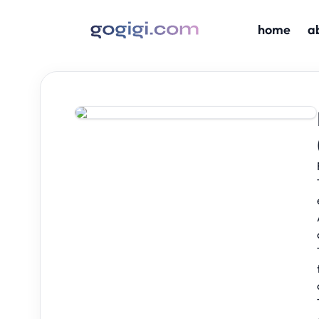
home
a