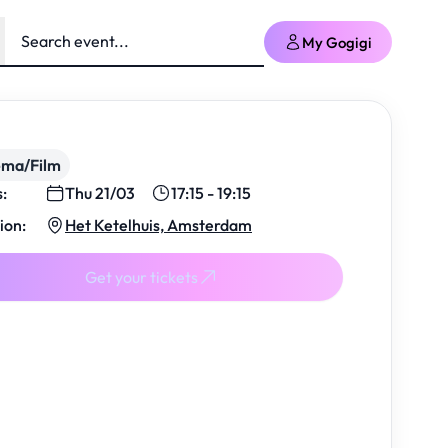
My Gogigi
ema/Film
s:
Thu 21/03
17:15 - 19:15
ion:
Het Ketelhuis, Amsterdam
Get your tickets