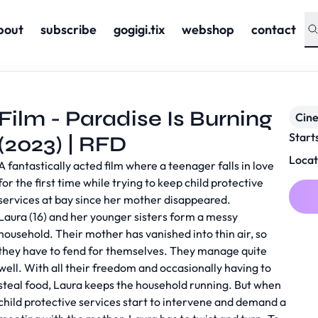
bout
subscribe
gogigi.tix
webshop
contact
Film - Paradise Is Burning
Cin
Start
(2023) | RFD
Locat
A fantastically acted film where a teenager falls in love
for the first time while trying to keep child protective
services at bay since her mother disappeared.
Laura (16) and her younger sisters form a messy
household. Their mother has vanished into thin air, so
they have to fend for themselves. They manage quite
well. With all their freedom and occasionally having to
steal food, Laura keeps the household running. But when
child protective services start to intervene and demand a