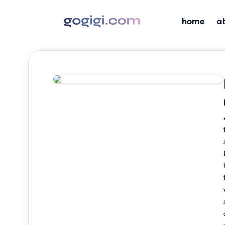
home
a