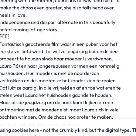
meeting with the mother, Laura has to twist and turn. To
make the chaos even greater, she also falls head over
heels in love.
Independence and despair alternate in this beautifully
acted coming-of-age story.
🇳🇱
Fantastisch geacteerde film waarin een puber voor het
eerste verliefd wordt terwijl ze jeugdzorg buiten de deur
probeert te houden sinds haar moeder is verdwenen.
Laura (16) en haar jongere zussen vormen een rommelig
huishouden. Hun moeder is met de noorderzon
vertrokken en dus moeten ze het zonder zien te rooien.
Dat lukt ze aardig. In alle vrijheid en af en toe wat eten te
stelen weet Laura het huishouden gaande te houden.
Maar als de jeugdzorg om de hoek komt kijken en een
ontmoeting met de moeder eist, moet Laura zich in vele
bochten wringen. Om de chaos nog groter te maken,
wordt ze ook nog eens smoorverliefd.
sing cookies here - not the crumbly kind, but the digital type. T
Onafhankelijkheid en wanhoop lossen elkaar af in dit