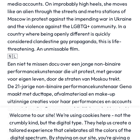
media accounts. On improbably high heels, she moves
like an alien through the streets and metro stations of
Moscow in protest against the impending war in Ukraine
and the violence against the LGBTQ+ community. In a
country where being openly different is quickly
considered clandestine gay propaganda, this is life-
threatening. An unmissable film.
🇳🇱
Een niet te missen docu over een jonge non-binaire
performancekunstenaar die uit protest, met gevaar
voor eigen leven, door de straten van Moskou trekt.
De 21-jarige non-binaire performancekunstenaar Gena
maakt met ducttape, afvalmateriaal en make-up
uitzinnige creaties voor haar performances en accounts
op social media. Op onwaarschijnlijk hoge hakken trekt
Welcome to our site! We’re using cookies here - not the
ze als een buitenaards wezen door de straten en
crumbly kind, but the digital type. They help us create a
metrostations van Moskou uit protest tegen de op
tailored experience that celebrates all the colors of the
handen zijnde oorlog in Oekraïne en het geweld tegen
digital spectrum. By staying on our site, you’re giving a
de LGBTQ+-gemeenschap. In een land waar openlijk