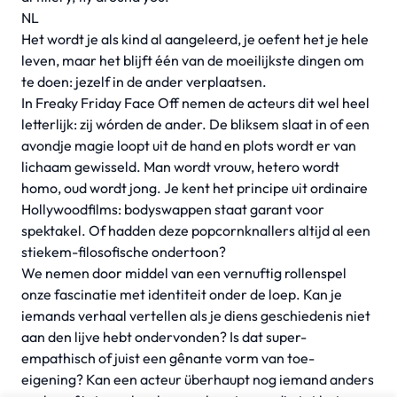
NL
Het wordt je als kind al aangeleerd, je oefent het je hele
leven, maar het blijft één van de moeilijkste dingen om
te doen: jezelf in de ander verplaatsen.
In
Freaky Friday Face Off
nemen de acteurs dit wel heel
letterlijk: zij wórden de ander. De bliksem slaat in of een
avondje magie loopt uit de hand en plots wordt er van
lichaam gewisseld. Man wordt vrouw, hetero wordt
homo, oud wordt jong. Je kent het principe uit ordinaire
Hollywoodfilms: bodyswappen staat garant voor
spektakel. Of hadden deze popcornknallers altijd al een
stiekem-filosofische ondertoon?
We nemen door middel van een vernuftig rollenspel
onze fascinatie met identiteit onder de loep. Kan je
iemands verhaal vertellen als je diens geschiedenis niet
aan den lijve hebt ondervonden? Is dat super-
empathisch of juist een gênante vorm van toe-
eigening? Kan een acteur überhaupt nog iemand anders