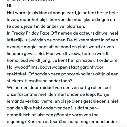
NL
Het wordt je als kind al aangeleerd, je oefent het je hele
leven, maar het blijft één van de moeilijkste dingen om
te doen: jezelf in de ander verplaatsen.
In
Freaky Friday Face Off
nemen de acteurs dit wel heel
letterlijk: zij wórden de ander. De bliksem slaat in of een
avondje magie loopt uit de hand en plots wordt er van
lichaam gewisseld. Man wordt vrouw, hetero wordt
homo, oud wordt jong. Je kent het principe uit ordinaire
Hollywoodfilms: bodyswappen staat garant voor
spektakel. Of hadden deze popcornknallers altijd al een
stiekem-filosofische ondertoon?
We nemen door middel van een vernuftig rollenspel
onze fascinatie met identiteit onder de loep. Kan je
iemands verhaal vertellen als je diens geschiedenis niet
aan den lijve hebt ondervonden? Is dat super-
empathisch of juist een gênante vorm van toe-
eigening? Kan een acteur überhaupt nog iemand anders