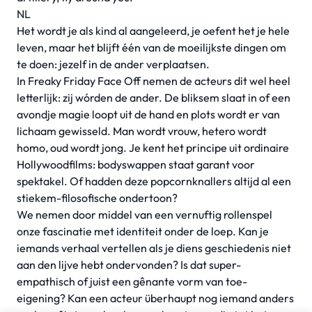
NL
Het wordt je als kind al aangeleerd, je oefent het je hele
leven, maar het blijft één van de moeilijkste dingen om
te doen: jezelf in de ander verplaatsen.
In
Freaky Friday Face Off
nemen de acteurs dit wel heel
letterlijk: zij wórden de ander. De bliksem slaat in of een
avondje magie loopt uit de hand en plots wordt er van
lichaam gewisseld. Man wordt vrouw, hetero wordt
homo, oud wordt jong. Je kent het principe uit ordinaire
Hollywoodfilms: bodyswappen staat garant voor
spektakel. Of hadden deze popcornknallers altijd al een
stiekem-filosofische ondertoon?
We nemen door middel van een vernuftig rollenspel
onze fascinatie met identiteit onder de loep. Kan je
iemands verhaal vertellen als je diens geschiedenis niet
aan den lijve hebt ondervonden? Is dat super-
empathisch of juist een gênante vorm van toe-
eigening? Kan een acteur überhaupt nog iemand anders