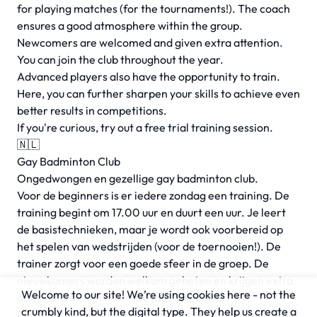
for playing matches (for the tournaments!). The coach
ensures a good atmosphere within the group.
Newcomers are welcomed and given extra attention.
You can join the club throughout the year.
Advanced players also have the opportunity to train.
Here, you can further sharpen your skills to achieve even
better results in competitions.
If you're curious, try out a free trial training session.
🇳🇱
Gay Badminton Club
Ongedwongen en gezellige gay badminton club.
Voor de beginners is er iedere zondag een training. De
training begint om 17.00 uur en duurt een uur. Je leert
de basistechnieken, maar je wordt ook voorbereid op
het spelen van wedstrijden (voor de toernooien!). De
trainer zorgt voor een goede sfeer in de groep. De
nieuwkomers worden welkom geheten en krijgen extra
Welcome to our site! We’re using cookies here - not the
aandacht. Je kunt het hele jaar instromen.
crumbly kind, but the digital type. They help us create a
Ook voor gevorderden is er de mogelijkheid om te