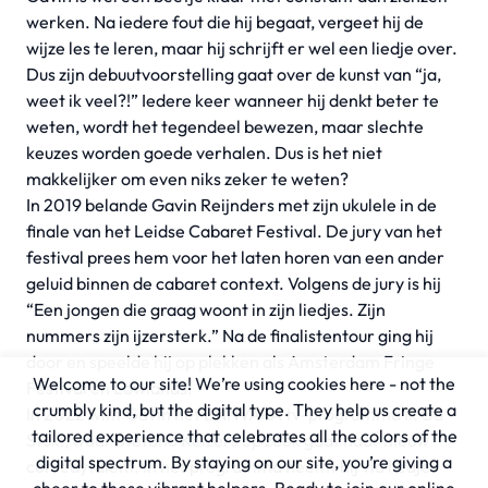
werken. Na iedere fout die hij begaat, vergeet hij de
wijze les te leren, maar hij schrijft er wel een liedje over.
Dus zijn debuutvoorstelling gaat over de kunst van “ja,
weet ik veel?!” Iedere keer wanneer hij denkt beter te
weten, wordt het tegendeel bewezen, maar slechte
keuzes worden goede verhalen. Dus is het niet
makkelijker om even niks zeker te weten?
In 2019 belande Gavin Reijnders met zijn ukulele in de
finale van het Leidse Cabaret Festival. De jury van het
festival prees hem voor het laten horen van een ander
geluid binnen de cabaret context. Volgens de jury is hij
“Een jongen die graag woont in zijn liedjes. Zijn
nummers zijn ijzersterk.” Na de finalistentour ging hij
door en speelde hij op plekken als Amsterdam Fringe
Welcome to our site! We’re using cookies here - not the
Festival en Lowlands.
crumbly kind, but the digital type. They help us create a
In 2022 wint Gavin het BNNVARA tv-programma Ik Ga
tailored experience that celebrates all the colors of the
Stuk!, waar Stefano Keizers op zoek gaat naar nieuw
digital spectrum. By staying on our site, you’re giving a
comedytalent. In het programma neemt hij via liedjes