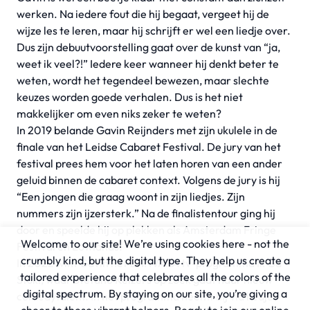
werken. Na iedere fout die hij begaat, vergeet hij de
wijze les te leren, maar hij schrijft er wel een liedje over.
Dus zijn debuutvoorstelling gaat over de kunst van “ja,
weet ik veel?!” Iedere keer wanneer hij denkt beter te
weten, wordt het tegendeel bewezen, maar slechte
keuzes worden goede verhalen. Dus is het niet
makkelijker om even niks zeker te weten?
In 2019 belande Gavin Reijnders met zijn ukulele in de
finale van het Leidse Cabaret Festival. De jury van het
festival prees hem voor het laten horen van een ander
geluid binnen de cabaret context. Volgens de jury is hij
“Een jongen die graag woont in zijn liedjes. Zijn
nummers zijn ijzersterk.” Na de finalistentour ging hij
door en speelde hij op plekken als Amsterdam Fringe
Welcome to our site! We’re using cookies here - not the
Festival en Lowlands.
crumbly kind, but the digital type. They help us create a
In 2022 wint Gavin het BNNVARA tv-programma Ik Ga
tailored experience that celebrates all the colors of the
Stuk!, waar Stefano Keizers op zoek gaat naar nieuw
digital spectrum. By staying on our site, you’re giving a
comedytalent. In het programma neemt hij via liedjes