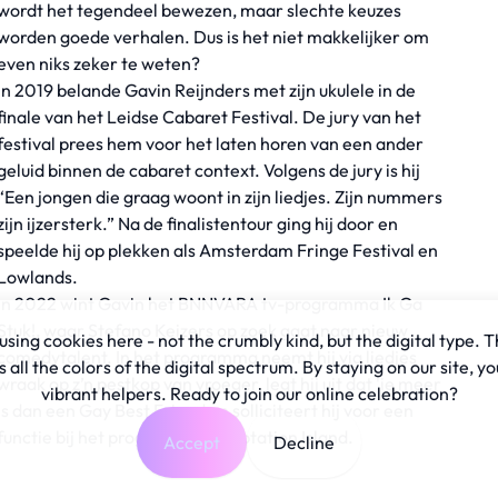
wordt het tegendeel bewezen, maar slechte keuzes
worden goede verhalen. Dus is het niet makkelijker om
even niks zeker te weten?
In 2019 belande Gavin Reijnders met zijn ukulele in de
finale van het Leidse Cabaret Festival. De jury van het
festival prees hem voor het laten horen van een ander
geluid binnen de cabaret context. Volgens de jury is hij
“Een jongen die graag woont in zijn liedjes. Zijn nummers
zijn ijzersterk.” Na de finalistentour ging hij door en
speelde hij op plekken als Amsterdam Fringe Festival en
Lowlands.
In 2022 wint Gavin het BNNVARA tv-programma Ik Ga
Stuk!, waar Stefano Keizers op zoek gaat naar nieuw
sing cookies here - not the crumbly kind, but the digital type. T
comedytalent. In het programma neemt hij via liedjes
all the colors of the digital spectrum. By staying on our site, yo
wraak op z’n pestkop van vroeger, legt hij uit dat 'ie meer
vibrant helpers. Ready to join our online celebration?
is dan een Gay Best Friend en solliciteert hij voor een
functie bij het programma Temptation Island.
Accept
Decline