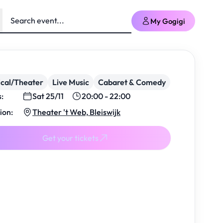
My Gogigi
cal/Theater
Live Music
Cabaret & Comedy
s:
Sat 25/11
20:00 - 22:00
ion:
Theater 't Web, Bleiswijk
Get your tickets