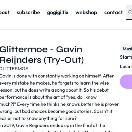
bout
subscribe
gogigi.tix
webshop
contact
Glittermoe - Gavin
Musi
Start
Reijnders (Try-Out)
Locat
GLITTERMOE
Gavin is done with constantly working on himself. After
every mistake he makes, he forgets to learn the wise
lesson, but he does write a song about it. So his debut
performance is about the art of “yes, do I know
much?!” Every time he thinks he knows better he is proven
wrong, but bad choices become good stories. So isn't it
easier not to know anything for sure?
In 2019, Gavin Reijnders ended up in the final of the