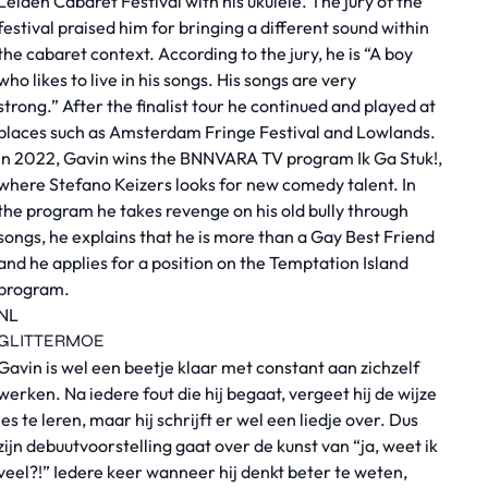
Leiden Cabaret Festival with his ukulele. The jury of the
festival praised him for bringing a different sound within
the cabaret context. According to the jury, he is “A boy
who likes to live in his songs. His songs are very
strong.” After the finalist tour he continued and played at
places such as Amsterdam Fringe Festival and Lowlands.
In 2022, Gavin wins the BNNVARA TV program Ik Ga Stuk!,
where Stefano Keizers looks for new comedy talent. In
the program he takes revenge on his old bully through
songs, he explains that he is more than a Gay Best Friend
and he applies for a position on the Temptation Island
program.
NL
GLITTERMOE
Gavin is wel een beetje klaar met constant aan zichzelf
werken. Na iedere fout die hij begaat, vergeet hij de wijze
les te leren, maar hij schrijft er wel een liedje over. Dus
zijn debuutvoorstelling gaat over de kunst van “ja, weet ik
veel?!” Iedere keer wanneer hij denkt beter te weten,