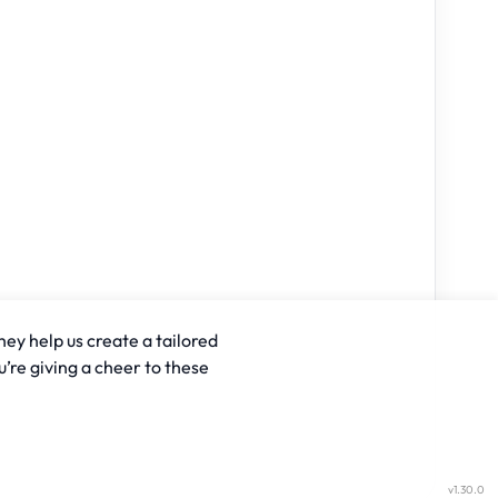
hey help us create a tailored
u’re giving a cheer to these
v1.30.0