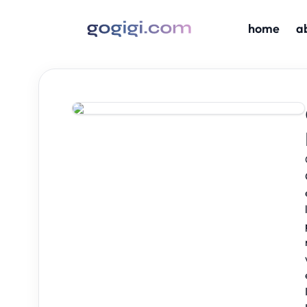
home
a