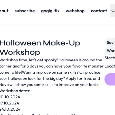
bout
subscribe
gogigi.tix
webshop
contact
Halloween Make-Up
Soc
Workshop
Wor
Start
Workshop time, let’s get spooky! Halloween is around the
corner and for 3 days you can have your favorite monster
Locat
come to life!Wanna improve on some skills? Or practice
your halloween look for the big day? Apply for free, and
Nova will show you some skills to improve on your looks!
Workshop dates:
10.10.2024
17.10.2024
24.10.2024