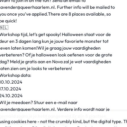
Want to join in on the fun? Send an email to
lavender@queerhaarlem.nl
. Further info will be mailed to
you once you’ve applied.There are 8 places available, so
be quick!
🇳🇱
Workshop tijd, let’s get spooky! Halloween staat voor de
deur en 3 dagen lang kun je jouw favoriete monster tot
leven laten komen!Wil je graag jouw vaardigheden
verbeteren? Of je halloween look oefenen voor de grote
dag? Meld je gratis aan en Nova zal je wat vaardigheden
laten zien om je looks te verbeteren!
Workshop data:
10.10.2024
17.10.2024
24.10.2024
Wil je meedoen? Stuur een e-mail naar
lavender@queerhaarlem.nl
. Verdere info wordt naar je
gemaild zodra je je hebt aangemeld.Er zijn 8 plaatsen
sing cookies here - not the crumbly kind, but the digital type. T
beschikbaar, dus wees er snel bij!