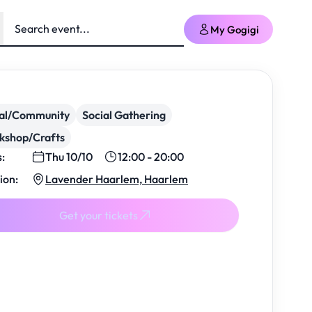
My Gogigi
ial/Community
Social Gathering
kshop/Crafts
s:
Thu 10/10
12:00 - 20:00
ion:
Lavender Haarlem, Haarlem
Get your tickets