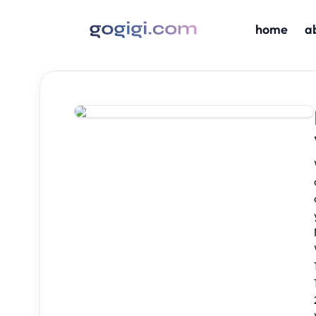
home
a