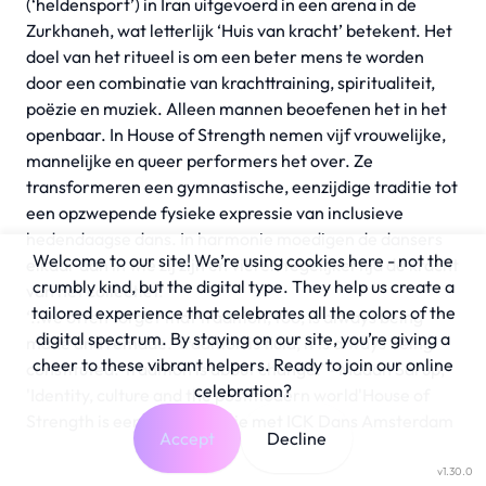
(‘heldensport’) in Iran uitgevoerd in een arena in de
Zurkhaneh, wat letterlijk ‘Huis van kracht’ betekent. Het
doel van het ritueel is om een beter mens te worden
door een combinatie van krachttraining, spiritualiteit,
poëzie en muziek. Alleen mannen beoefenen het in het
openbaar. In House of Strength nemen vijf vrouwelijke,
mannelijke en queer performers het over. Ze
transformeren een gymnastische, eenzijdige traditie tot
een opzwepende fysieke expressie van inclusieve
hedendaagse dans. In harmonie moedigen de dansers
Welcome to our site! We’re using cookies here - not the
elkaar aan in wie zij zijn en vieren tegelijkertijd de kracht
crumbly kind, but the digital type. They help us create a
van het collectief.
tailored experience that celebrates all the colors of the
‘..we often forget that tradition, too, is always being
digital spectrum. By staying on our site, you’re giving a
made and remade. Tradition is fluid, it is always being
cheer to these vibrant helpers. Ready to join our online
constituted. Tradition is about change.’ - Madan Sarup,
celebration?
'Identity, culture and the postmodern world'House of
Strength is een Co-productie met ICK Dans Amsterdam
Accept
Decline
v1.30.0