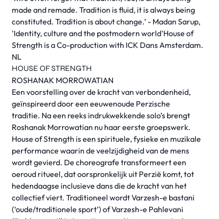
made and remade. Tradition is fluid, it is always being
constituted. Tradition is about change.’ - Madan Sarup,
'Identity, culture and the postmodern world'House of
Strength is a Co-production with ICK Dans Amsterdam.
NL
HOUSE OF STRENGTH
ROSHANAK MORROWATIAN
Een voorstelling over de kracht van verbondenheid,
geïnspireerd door een eeuwenoude Perzische
traditie. Na een reeks indrukwekkende solo’s brengt
Roshanak Morrowatian nu haar eerste groepswerk.
House of Strength is een spirituele, fysieke en muzikale
performance waarin de veelzijdigheid van de mens
wordt gevierd. De choreografe transformeert een
oeroud ritueel, dat oorspronkelijk uit Perzië komt, tot
hedendaagse inclusieve dans die de kracht van het
collectief viert. Traditioneel wordt Varzesh-e bastani
(‘oude/traditionele sport’) of Varzesh-e Pahlevani