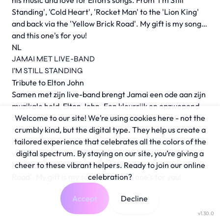
his music and love for Elton's songs. From 'I'm Still
Standing', 'Cold Heart', 'Rocket Man' to the 'Lion King'
and back via the 'Yellow Brick Road'. My gift is my song…
and this one's for you!
NL
JAMAI MET LIVE-BAND
I’M STILL STANDING
Tribute to Elton John
Samen met zijn live-band brengt Jamai een ode aan zijn
muzikale held, Elton John. Een kleurrijk en opzwepend
concert. De inspiratie voor zijn creativiteit heeft Jamai
Welcome to our site! We’re using cookies here - not the
te danken aan deze excentrieke en eigenzinnige
crumbly kind, but the digital type. They help us create a
rockster. We vieren zijn muziek en liefde voor de songs
tailored experience that celebrates all the colors of the
van Elton. Van ‘I’m Still Standing’, ‘Cold Heart’, ‘Rocket
digital spectrum. By staying on our site, you’re giving a
Man’ tot aan de ‘Lion King’ en terug via de ‘Yellow Brick
cheer to these vibrant helpers. Ready to join our online
Road’. My gift is my song … and this one’s for you!
celebration?
Accept
Decline
v1.30.0