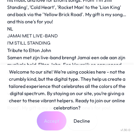
his music and love for Elton's songs. From 'I'm Still
Standing', 'Cold Heart', 'Rocket Man' to the 'Lion King'
and back via the 'Yellow Brick Road'. My gift is my song…
and this one's for you!
NL
JAMAI MET LIVE-BAND
I’M STILL STANDING
Tribute to Elton John
Samen met zijn live-band brengt Jamai een ode aan zijn
muzikale held, Elton John. Een kleurrijk en opzwepend
concert. De inspiratie voor zijn creativiteit heeft Jamai
Welcome to our site! We’re using cookies here - not the
te danken aan deze excentrieke en eigenzinnige
crumbly kind, but the digital type. They help us create a
rockster. We vieren zijn muziek en liefde voor de songs
tailored experience that celebrates all the colors of the
van Elton. Van ‘I’m Still Standing’, ‘Cold Heart’, ‘Rocket
digital spectrum. By staying on our site, you’re giving a
Man’ tot aan de ‘Lion King’ en terug via de ‘Yellow Brick
cheer to these vibrant helpers. Ready to join our online
Road’. My gift is my song … and this one’s for you!
celebration?
Accept
Decline
v1.30.0