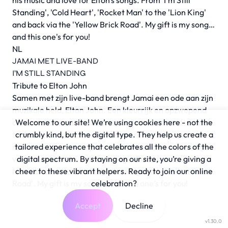
his music and love for Elton's songs. From 'I'm Still
Standing', 'Cold Heart', 'Rocket Man' to the 'Lion King'
and back via the 'Yellow Brick Road'. My gift is my song…
and this one's for you!
NL
JAMAI MET LIVE-BAND
I’M STILL STANDING
Tribute to Elton John
Samen met zijn live-band brengt Jamai een ode aan zijn
muzikale held, Elton John. Een kleurrijk en opzwepend
concert. De inspiratie voor zijn creativiteit heeft Jamai
Welcome to our site! We’re using cookies here - not the
te danken aan deze excentrieke en eigenzinnige
crumbly kind, but the digital type. They help us create a
rockster. We vieren zijn muziek en liefde voor de songs
tailored experience that celebrates all the colors of the
van Elton. Van ‘I’m Still Standing’, ‘Cold Heart’, ‘Rocket
digital spectrum. By staying on our site, you’re giving a
Man’ tot aan de ‘Lion King’ en terug via de ‘Yellow Brick
cheer to these vibrant helpers. Ready to join our online
Road’. My gift is my song … and this one’s for you!
celebration?
Accept
Decline
v1.30.0