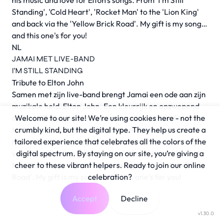
his music and love for Elton's songs. From 'I'm Still
Standing', 'Cold Heart', 'Rocket Man' to the 'Lion King'
and back via the 'Yellow Brick Road'. My gift is my song…
and this one's for you!
NL
JAMAI MET LIVE-BAND
I’M STILL STANDING
Tribute to Elton John
Samen met zijn live-band brengt Jamai een ode aan zijn
muzikale held, Elton John. Een kleurrijk en opzwepend
concert. De inspiratie voor zijn creativiteit heeft Jamai
Welcome to our site! We’re using cookies here - not the
te danken aan deze excentrieke en eigenzinnige
crumbly kind, but the digital type. They help us create a
rockster. We vieren zijn muziek en liefde voor de songs
tailored experience that celebrates all the colors of the
van Elton. Van ‘I’m Still Standing’, ‘Cold Heart’, ‘Rocket
digital spectrum. By staying on our site, you’re giving a
Man’ tot aan de ‘Lion King’ en terug via de ‘Yellow Brick
cheer to these vibrant helpers. Ready to join our online
Road’. My gift is my song … and this one’s for you!
celebration?
Accept
Decline
v1.30.0