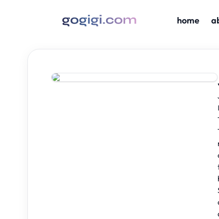
home
a