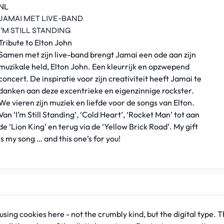
NL
JAMAI MET LIVE-BAND
I’M STILL STANDING
Tribute to Elton John
Samen met zijn live-band brengt Jamai een ode aan zijn
muzikale held, Elton John. Een kleurrijk en opzwepend
concert. De inspiratie voor zijn creativiteit heeft Jamai te
danken aan deze excentrieke en eigenzinnige rockster.
We vieren zijn muziek en liefde voor de songs van Elton.
Van ‘I’m Still Standing’, ‘Cold Heart’, ‘Rocket Man’ tot aan
de ‘Lion King’ en terug via de ‘Yellow Brick Road’. My gift
is my song … and this one’s for you!
sing cookies here - not the crumbly kind, but the digital type. T