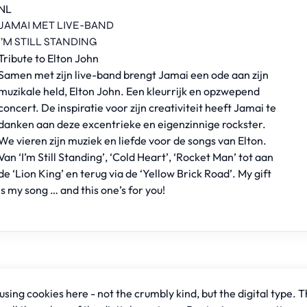
NL
JAMAI MET LIVE-BAND
I’M STILL STANDING
Tribute to Elton John
Samen met zijn live-band brengt Jamai een ode aan zijn
muzikale held, Elton John. Een kleurrijk en opzwepend
concert. De inspiratie voor zijn creativiteit heeft Jamai te
danken aan deze excentrieke en eigenzinnige rockster.
We vieren zijn muziek en liefde voor de songs van Elton.
Van ‘I’m Still Standing’, ‘Cold Heart’, ‘Rocket Man’ tot aan
de ‘Lion King’ en terug via de ‘Yellow Brick Road’. My gift
is my song … and this one’s for you!
sing cookies here - not the crumbly kind, but the digital type. T