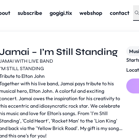
bout
subscribe
gogigi.tix
webshop
contact
Jamai – I’m Still Standing
Musi
Start
JAMAI WITH LIVE BAND
I'M STILL STANDING
Locat
Tribute to Elton John
Together with his live band, Jamai pays tribute to his
musical hero, Elton John. A colorful and exciting
concert. Jamai owes the inspiration for his creativity to
this eccentric and idiosyncratic rock star. We celebrate
his music and love for Elton's songs. From 'I'm Still
Standing', 'Cold Heart', 'Rocket Man' to the 'Lion King'
and back via the 'Yellow Brick Road'. My gift is my song…
and this one's for you!