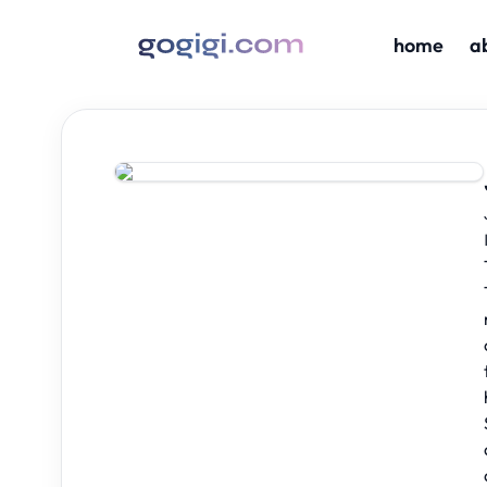
home
a