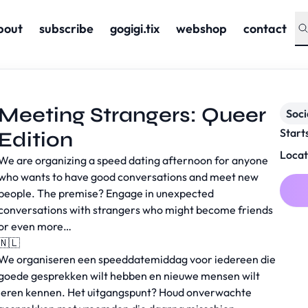
bout
subscribe
gogigi.tix
webshop
contact
Meeting Strangers: Queer
Soc
Start
Edition
Locat
We are organizing a speed dating afternoon for anyone
who wants to have good conversations and meet new
people. The premise? Engage in unexpected
conversations with strangers who might become friends
or even more…
🇳🇱
We organiseren een speeddatemiddag voor iedereen die
goede gesprekken wilt hebben en nieuwe mensen wilt
leren kennen. Het uitgangspunt? Houd onverwachte