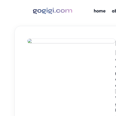
home
a