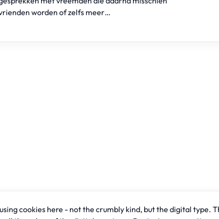
gesprekken met vreemden die daarna misschien
vrienden worden of zelfs meer…
sing cookies here - not the crumbly kind, but the digital type. T