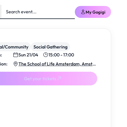
My Gogigi
ial/Community
Social Gathering
s:
Sun 21/04
15:00 - 17:00
ion:
The School of Life Amsterdam, Amster
dam
Get your tickets