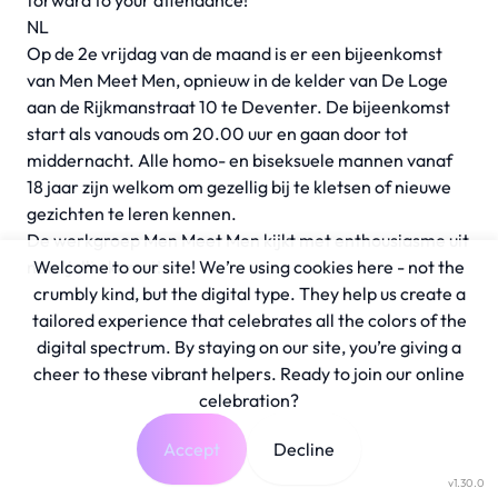
forward to your attendance!
NL
Op de 2e vrijdag van de maand is er een bijeenkomst
van Men Meet Men, opnieuw in de kelder van De Loge
aan de Rijkmanstraat 10 te Deventer. De bijeenkomst
start als vanouds om 20.00 uur en gaan door tot
middernacht. Alle homo- en biseksuele mannen vanaf
18 jaar zijn welkom om gezellig bij te kletsen of nieuwe
gezichten te leren kennen.
De werkgroep Men Meet Men kijkt met enthousiasme uit
naar jullie komst!
Welcome to our site! We’re using cookies here - not the
crumbly kind, but the digital type. They help us create a
tailored experience that celebrates all the colors of the
digital spectrum. By staying on our site, you’re giving a
cheer to these vibrant helpers. Ready to join our online
celebration?
Accept
Decline
v1.30.0