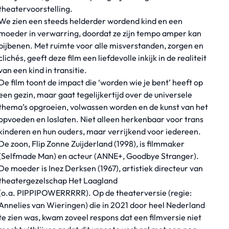
theatervoorstelling.
We zien een steeds helderder wordend kind en een
moeder in verwarring, doordat ze zijn tempo amper kan
bijbenen. Met ruimte voor alle misverstanden, zorgen en
clichés, geeft deze film een liefdevolle inkijk in de realiteit
van een kind in transitie.
De film toont de impact die ‘worden wie je bent’ heeft op
een gezin, maar gaat tegelijkertijd over de universele
thema’s opgroeien, volwassen worden en de kunst van het
opvoeden en loslaten. Niet alleen herkenbaar voor trans
kinderen en hun ouders, maar verrijkend voor iedereen.
De zoon, Flip Zonne Zuijderland (1998), is filmmaker
(
Selfmade Man
) en acteur (
ANNE+, Goodbye Stranger
).
De moeder is Inez Derksen (1967), artistiek directeur van
theatergezelschap Het Laagland
(o.a.
PIPPIPOWERRRRR
). Op de theaterversie (regie:
Annelies van Wieringen) die in 2021 door heel Nederland
te zien was, kwam zoveel respons dat een filmversie niet