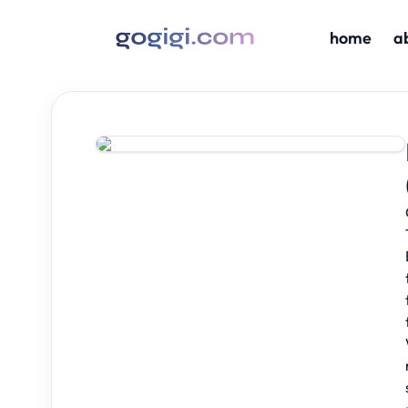
home
a