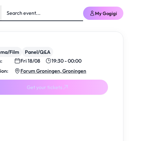
My Gogigi
ema/Film
Panel/Q&A
s:
Fri 18/08
19:30 - 00:00
ion:
Forum Groningen, Groningen
Get your tickets