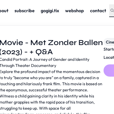
bout
subscribe
gogigi.tix
webshop
contact
Movie - Met Zonder Ballen
Cin
Start
(2023) - + Q&A
Locat
Candid Portrait: A Journey of Gender and Identity
Through Theater Documentary
Explore the profound impact of the momentous decision
to truly "become who you are" on a family, captured in a
touching and hilariously frank film. This movie is based on
the eponymous, successful theater performance.
Witness a child gaining clarity in his identity while his
mother grapples with the rapid pace of his transition,
struggling to keep up. With space for all