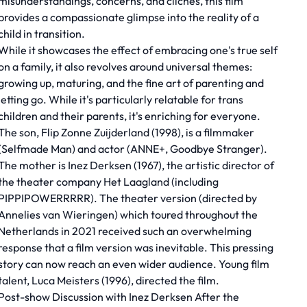
misunderstandings, concerns, and clichés, this film
provides a compassionate glimpse into the reality of a
child in transition.
While it showcases the effect of embracing one's true self
on a family, it also revolves around universal themes:
growing up, maturing, and the fine art of parenting and
letting go. While it's particularly relatable for trans
children and their parents, it's enriching for everyone.
The son, Flip Zonne Zuijderland (1998), is a filmmaker
(Selfmade Man) and actor (ANNE+, Goodbye Stranger).
The mother is Inez Derksen (1967), the artistic director of
the theater company Het Laagland (including
PIPPIPOWERRRRR). The theater version (directed by
Annelies van Wieringen) which toured throughout the
Netherlands in 2021 received such an overwhelming
response that a film version was inevitable. This pressing
story can now reach an even wider audience. Young film
talent, Luca Meisters (1996), directed the film.
Post-show Discussion with Inez Derksen After the