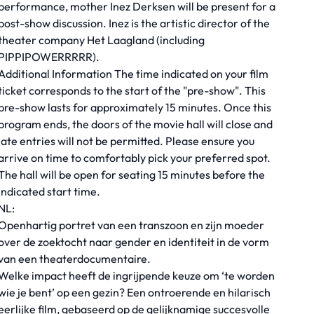
performance, mother Inez Derksen will be present for a
post-show discussion. Inez is the artistic director of the
theater company Het Laagland (including
PIPPIPOWERRRRR).
Additional Information The time indicated on your film
ticket corresponds to the start of the "pre-show". This
pre-show lasts for approximately 15 minutes. Once this
program ends, the doors of the movie hall will close and
late entries will not be permitted. Please ensure you
arrive on time to comfortably pick your preferred spot.
The hall will be open for seating 15 minutes before the
indicated start time.
NL:
Openhartig portret van een transzoon en zijn moeder
over de zoektocht naar gender en identiteit in de vorm
van een theaterdocumentaire.
Welke impact heeft de ingrijpende keuze om ‘te worden
wie je bent’ op een gezin? Een ontroerende en hilarisch
eerlijke film, gebaseerd op de gelijknamige succesvolle