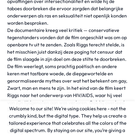
opvattingen over intersectionaliteit en wilde hij de
taboes doorbreken die ervoor zorgden dat belangrijke
onderwerpen als ras en seksualiteit niet openlijk konden
worden besproken.
De documentaire kreeg veel kritiek — conservatieve
tegenstanders vonden dat de film ongeschikt was om op
openbare tv uit te zenden. Zoals Riggs terecht stelde, is
het misschien juist dankzij deze poging tot censuur dat
de film slaagde in zijn doel om deze stilte te doorbreken.
De film weerlegt, soms prachtig poëtisch en andere
keren met tastbare woede, de diepgewortelde en
genormaliseerde mythes over wat het betekent om gay,
Zwart, man en mens te zijn. In het eind van de film keert
Riggs naar het onderwerp van HIV/AIDS, waar hij veel
van zijn tijdgenoten aan was verloren. Ook hij overleed
Welcome to our site! We’re using cookies here - not the
in 1994 op 37 jarige leeftijd aan de gevolgen van AIDS.
crumbly kind, but the digital type. They help us create a
Rosa Oomen, QFFU
tailored experience that celebrates all the colors of the
Deze film is onderdeel van het retrospectief: ‘Going
digital spectrum. By staying on our site, you’re giving a
Underground – An Introduction to New Queer Cinema’.