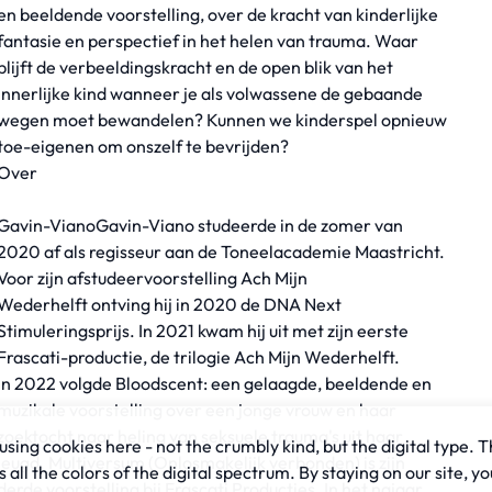
en beeldende voorstelling, over de kracht van kinderlijke
fantasie en perspectief in het helen van trauma. Waar
blijft de verbeeldingskracht en de open blik van het
innerlijke kind wanneer je als volwassene de gebaande
wegen moet bewandelen? Kunnen we kinderspel opnieuw
toe-eigenen om onszelf te bevrijden?
Over
Gavin-VianoGavin-Viano studeerde in de zomer van
2020 af als regisseur aan de Toneelacademie Maastricht.
Voor zijn afstudeervoorstelling Ach Mijn
Wederhelft ontving hij in 2020 de DNA Next
Stimuleringsprijs. In 2021 kwam hij uit met zijn eerste
Frascati-productie, de trilogie Ach Mijn Wederhelft.
In 2022 volgde Bloodscent: een gelaagde, beeldende en
muzikale voorstelling over een jonge vrouw en haar
zoektocht naar heling van seksuele trauma's uit haar
sing cookies here - not the crumbly kind, but the digital type. T
jeugd. Multiversum (Onlosmakelijk verbonden) is zijn
all the colors of the digital spectrum. By staying on our site, yo
derde voorstelling bij Frascati Producties. In het najaar