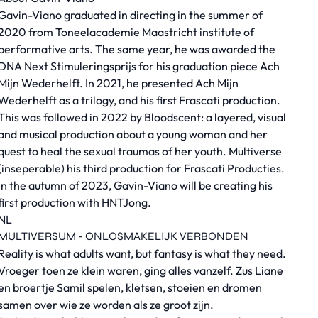
Gavin-Viano graduated in directing in the summer of
2020 from Toneelacademie Maastricht institute of
performative arts. The same year, he was awarded the
DNA Next Stimuleringsprijs for his graduation piece Ach
Mijn Wederhelft. In 2021, he presented Ach Mijn
Wederhelft as a trilogy, and his first Frascati production.
This was followed in 2022 by Bloodscent: a layered, visual
and musical production about a young woman and her
quest to heal the sexual traumas of her youth. Multiverse
(inseperable) his third production for Frascati Producties.
In the autumn of 2023, Gavin-Viano will be creating his
first production with HNTJong.
NL
MULTIVERSUM - ONLOSMAKELIJK VERBONDEN
Reality is what adults want, but fantasy is what they need.
Vroeger toen ze klein waren, ging alles vanzelf. Zus Liane
en broertje Samil spelen, kletsen, stoeien en dromen
samen over wie ze worden als ze groot zijn.