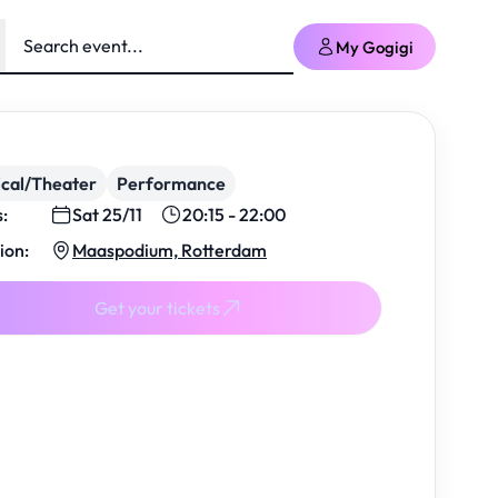
My Gogigi
cal/Theater
Performance
s:
Sat 25/11
20:15 - 22:00
ion:
Maaspodium, Rotterdam
Get your tickets