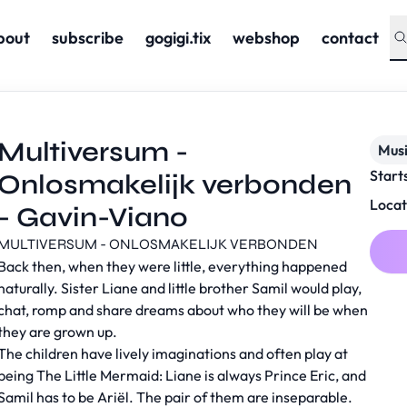
bout
subscribe
gogigi.tix
webshop
contact
Multiversum -
Musi
Start
Onlosmakelijk verbonden
Locat
- Gavin-Viano
MULTIVERSUM - ONLOSMAKELIJK VERBONDEN
Back then, when they were little, everything happened
naturally. Sister Liane and little brother Samil would play,
chat, romp and share dreams about who they will be when
they are grown up.
The children have lively imaginations and often play at
being The Little Mermaid: Liane is always Prince Eric, and
Samil has to be Ariël. The pair of them are inseparable.