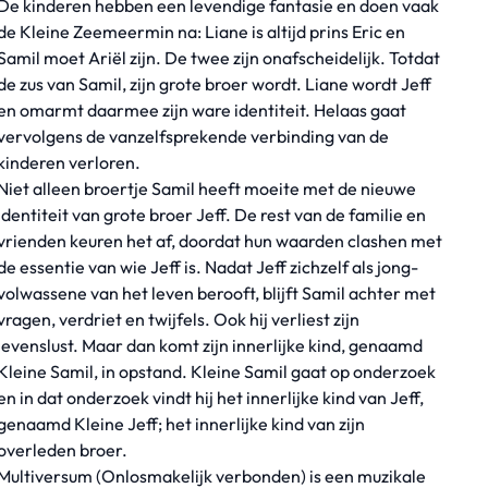
De kinderen hebben een levendige fantasie en doen vaak
de Kleine Zeemeermin na: Liane is altijd prins Eric en
Samil moet Ariël zijn. De twee zijn onafscheidelijk. Totdat
de zus van Samil, zijn grote broer wordt. Liane wordt Jeff
en omarmt daarmee zijn ware identiteit. Helaas gaat
vervolgens de vanzelfsprekende verbinding van de
kinderen verloren.
Niet alleen broertje Samil heeft moeite met de nieuwe
identiteit van grote broer Jeff. De rest van de familie en
vrienden keuren het af, doordat hun waarden clashen met
de essentie van wie Jeff is. Nadat Jeff zichzelf als jong-
volwassene van het leven berooft, blijft Samil achter met
vragen, verdriet en twijfels. Ook hij verliest zijn
levenslust. Maar dan komt zijn innerlijke kind, genaamd
Kleine Samil, in opstand. Kleine Samil gaat op onderzoek
en in dat onderzoek vindt hij het innerlijke kind van Jeff,
genaamd Kleine Jeff; het innerlijke kind van zijn
overleden broer.
Multiversum (Onlosmakelijk verbonden) is een muzikale