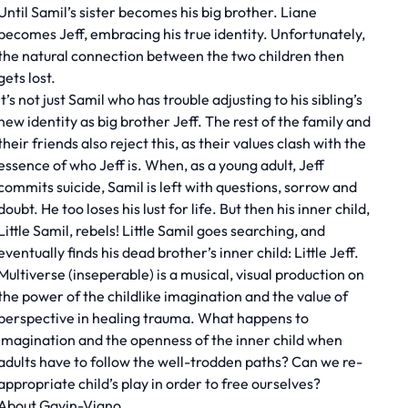
Until Samil’s sister becomes his big brother. Liane
becomes Jeff, embracing his true identity. Unfortunately,
the natural connection between the two children then
gets lost.
It’s not just Samil who has trouble adjusting to his sibling’s
new identity as big brother Jeff. The rest of the family and
their friends also reject this, as their values clash with the
essence of who Jeff is. When, as a young adult, Jeff
commits suicide, Samil is left with questions, sorrow and
doubt. He too loses his lust for life. But then his inner child,
Little Samil, rebels! Little Samil goes searching, and
eventually finds his dead brother’s inner child: Little Jeff.
Multiverse (inseperable) is a musical, visual production on
the power of the childlike imagination and the value of
perspective in healing trauma. What happens to
imagination and the openness of the inner child when
adults have to follow the well-trodden paths? Can we re-
appropriate child’s play in order to free ourselves?
About Gavin-Viano