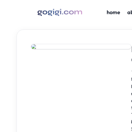
home
a