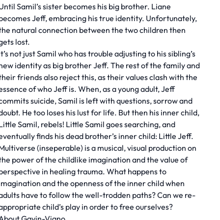
Until Samil’s sister becomes his big brother. Liane
becomes Jeff, embracing his true identity. Unfortunately,
the natural connection between the two children then
gets lost.
It’s not just Samil who has trouble adjusting to his sibling’s
new identity as big brother Jeff. The rest of the family and
their friends also reject this, as their values clash with the
essence of who Jeff is. When, as a young adult, Jeff
commits suicide, Samil is left with questions, sorrow and
doubt. He too loses his lust for life. But then his inner child,
Little Samil, rebels! Little Samil goes searching, and
eventually finds his dead brother’s inner child: Little Jeff.
Multiverse (inseperable) is a musical, visual production on
the power of the childlike imagination and the value of
perspective in healing trauma. What happens to
imagination and the openness of the inner child when
adults have to follow the well-trodden paths? Can we re-
appropriate child’s play in order to free ourselves?
About Gavin-Viano