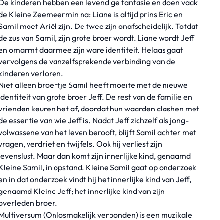
De kinderen hebben een levendige fantasie en doen vaak
de Kleine Zeemeermin na: Liane is altijd prins Eric en
Samil moet Ariël zijn. De twee zijn onafscheidelijk. Totdat
de zus van Samil, zijn grote broer wordt. Liane wordt Jeff
en omarmt daarmee zijn ware identiteit. Helaas gaat
vervolgens de vanzelfsprekende verbinding van de
kinderen verloren.
Niet alleen broertje Samil heeft moeite met de nieuwe
identiteit van grote broer Jeff. De rest van de familie en
vrienden keuren het af, doordat hun waarden clashen met
de essentie van wie Jeff is. Nadat Jeff zichzelf als jong-
volwassene van het leven berooft, blijft Samil achter met
vragen, verdriet en twijfels. Ook hij verliest zijn
levenslust. Maar dan komt zijn innerlijke kind, genaamd
Kleine Samil, in opstand. Kleine Samil gaat op onderzoek
en in dat onderzoek vindt hij het innerlijke kind van Jeff,
genaamd Kleine Jeff; het innerlijke kind van zijn
overleden broer.
Multiversum (Onlosmakelijk verbonden) is een muzikale