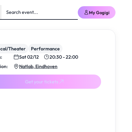
My Gogigi
cal/Theater
Performance
s:
Sat 02/12
20:30 - 22:00
ion:
Natlab, Eindhoven
Get your tickets