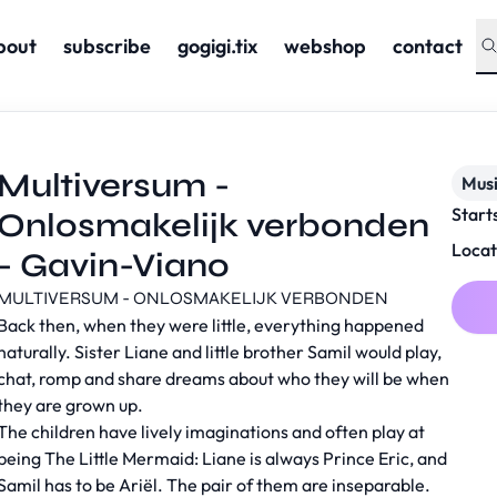
bout
subscribe
gogigi.tix
webshop
contact
Multiversum -
Musi
Start
Onlosmakelijk verbonden
Locat
- Gavin-Viano
MULTIVERSUM - ONLOSMAKELIJK VERBONDEN
Back then, when they were little, everything happened
naturally. Sister Liane and little brother Samil would play,
chat, romp and share dreams about who they will be when
they are grown up.
The children have lively imaginations and often play at
being The Little Mermaid: Liane is always Prince Eric, and
Samil has to be Ariël. The pair of them are inseparable.