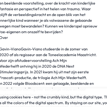
en beeldende voorstelling, over de kracht van kinderlijke
fantasie en perspectief in het helen van trauma. Waar
blijft de verbeeldingskracht en de open blik van het
innerlijke kind wanneer je als volwassene de gebaande
wegen moet bewandelen? Kunnen we kinderspel opnieuw
toe-eigenen om onszelf te bevrijden?
Over
Gavin-VianoGavin-Viano studeerde in de zomer van
2020 af als regisseur aan de Toneelacademie Maastricht.
Voor zijn afstudeervoorstelling Ach Mijn
Wederhelft ontving hij in 2020 de DNA Next
Stimuleringsprijs. In 2021 kwam hij uit met zijn eerste
Frascati-productie, de trilogie Ach Mijn Wederhelft.
In 2022 volgde Bloodscent: een gelaagde, beeldende en
muzikale voorstelling over een jonge vrouw en haar
zoektocht naar heling van seksuele trauma's uit haar
sing cookies here - not the crumbly kind, but the digital type. T
jeugd. Multiversum (Onlosmakelijk verbonden) is zijn
all the colors of the digital spectrum. By staying on our site, yo
derde voorstelling bij Frascati Producties. In het najaar