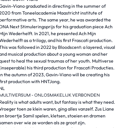
Gavin-Viano graduated in directing in the summer of
2020 from Toneelacademie Maastricht institute of
performative arts. The same year, he was awarded the
DNA Next Stimuleringsprijs for his graduation piece Ach
Mijn Wederhelft. In 2021, he presented Ach Mijn
Wederhelft as a trilogy, and his first Frascati production.
This was followed in 2022 by Bloodscent: a layered, visual
and musical production about a young woman and her
quest to heal the sexual traumas of her youth. Multiverse
(inseperable) his third production for Frascati Producties.
In the autumn of 2023, Gavin-Viano will be creating his
first production with HNTJong.
NL
MULTIVERSUM - ONLOSMAKELIJK VERBONDEN
Reality is what adults want, but fantasy is what they need.
Vroeger toen ze klein waren, ging alles vanzelf. Zus Liane
en broertje Samil spelen, kletsen, stoeien en dromen
samen over wie ze worden als ze groot zijn.