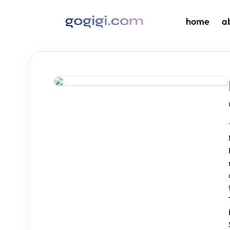
home
a