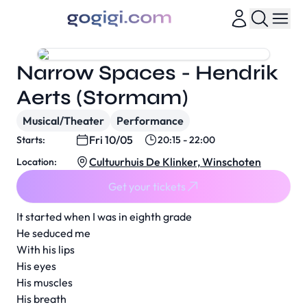
Narrow Spaces - Hendrik
Aerts (Stormam)
Musical/Theater
Performance
Fri 10/05
Starts:
20:15 - 22:00
Cultuurhuis De Klinker, Winschoten
Location:
Get your tickets
It started when I was in eighth grade
He seduced me
With his lips
His eyes
His muscles
His breath