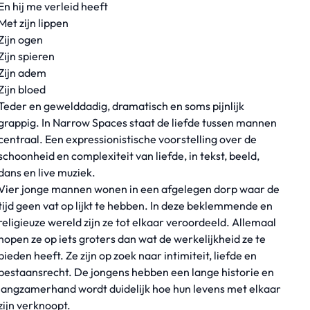
En hij me verleid heeft
Met zijn lippen
Zijn ogen
Zijn spieren
Zijn adem
Zijn bloed
Teder en gewelddadig, dramatisch en soms pijnlijk
grappig. In Narrow Spaces staat de liefde tussen mannen
centraal. Een expressionistische voorstelling over de
schoonheid en complexiteit van liefde, in tekst, beeld,
dans en live muziek.
Vier jonge mannen wonen in een afgelegen dorp waar de
tijd geen vat op lijkt te hebben. In deze beklemmende en
religieuze wereld zijn ze tot elkaar veroordeeld. Allemaal
hopen ze op iets groters dan wat de werkelijkheid ze te
bieden heeft. Ze zijn op zoek naar intimiteit, liefde en
bestaansrecht. De jongens hebben een lange historie en
langzamerhand wordt duidelijk hoe hun levens met elkaar
zijn verknoopt.