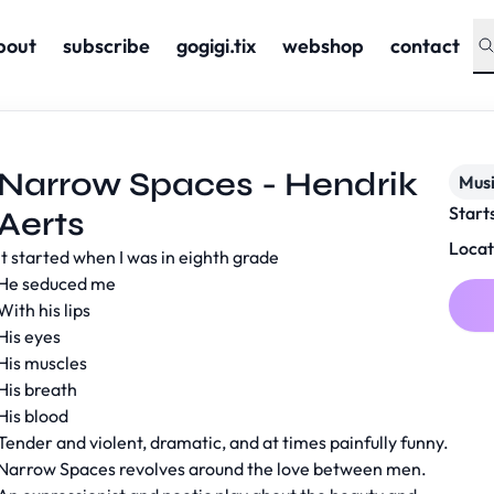
bout
subscribe
gogigi.tix
webshop
contact
Narrow Spaces - Hendrik
Musi
Start
Aerts
Locat
It started when I was in eighth grade
He seduced me
With his lips
His eyes
His muscles
His breath
His blood
Tender and violent, dramatic, and at times painfully funny.
Narrow Spaces revolves around the love between men.