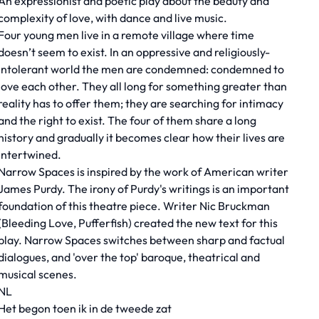
An expressionist and poetic play about the beauty and
complexity of love, with dance and live music.
Four young men live in a remote village where time
doesn’t seem to exist. In an oppressive and religiously-
intolerant world the men are condemned: condemned to
love each other. They all long for something greater than
reality has to offer them; they are searching for intimacy
and the right to exist. The four of them share a long
history and gradually it becomes clear how their lives are
intertwined.
Narrow Spaces is inspired by the work of American writer
James Purdy. The irony of Purdy's writings is an important
foundation of this theatre piece. Writer Nic Bruckman
(Bleeding Love, Pufferfish) created the new text for this
play. Narrow Spaces switches between sharp and factual
dialogues, and 'over the top' baroque, theatrical and
musical scenes.
NL
Het begon toen ik in de tweede zat