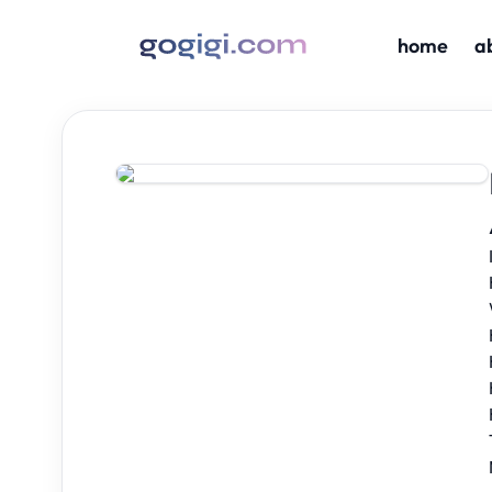
home
a